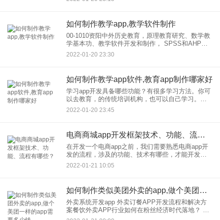
Swift.com下载体验吧！ 、
如何制作教学app,教学软件制作
00-1010资阳中外历史教育，原理教育研究、数学教
学基本功、教学软件开发和制作， SPSS和AHP统
计软件哪个更难学？ 我在资阳学数学。我认为spss
2022-01-20 23:30
和ahp可能更难。spss是一个统计软件。如
如何制作教学app软件,教育app制作哪家好
学习app开发具备哪些功能？有很多学习方法。你可
以去教育，的传统培训机构，也可以自己学习。在
线学习app开发是一个在线教育平台。随着移动互联
2022-01-20 23:45
网的发展，许多人喜欢在线获取知识和接收信息。
得益于互联网的便
电商商城app开发框架技术、功能、流程有哪些？
在开发一个电商app之前，我们需要熟悉电商app开
发的流程，涉及的功能、技术有哪些，才能开发出
一款成熟稳定的电商app系统，下面，就介绍一下目
2022-01-21 10:05
前网上电商平台开发需要掌握的相关知识。
如何制作类似美团外卖的app,做个美团一样的app需要多少钱
外卖系统开发app 外卖订餐APP开发流程和解决方
案餐饮外卖APP行业如何在粉丝经济时代落地？ 二
三线城市留在开发的范围还是很大的。官方称美