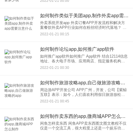
2022-01-21 00:00
团、饿了么等平台。开始注重加紧向二三线城市渗
透。根据这
如何制作类似于美团app,制作外卖app需要注意什么
外卖系统开发app 外卖订餐APP开发流程和解决方
案餐饮外卖APP行业如何在粉丝经济时代落地？ 二
三线城市留在开发的范围还是很大的。官方称美
2022-01-21 00:15
团、饿了么等平台。开始注重加紧向二三线城市渗
透。根据这
如何制作论坛app,如何推广app软件
如何推广app软件如何推广 App软件 结合12114信息
地址、各大电子市场、应用商店、指定服务机构等
各类优质推广资源以及“下载指南”等多渠道线下推广
2022-01-21 00:30
媒体，尚易公司为客户量身定制了定制完善的app
如何制作旅游攻略app,自己做旅游攻略的app
周边游APP开发公司 APP广州，开发，公司【紫鲸
互联】表示：如今，人们喜欢利用假日旅游放松身
心，但毕竟长假很少，所以城市周边的短途假日旅
2022-01-21 00:45
游逐渐成为一种新的旅游趋势。正因如此，APP在
周边游如雨后春笋
如何制作卖东西的app,微商城APP怎么制作
闲鱼怎样卖东西 闲鱼APP卖东西图文图文教程不仅
仅是一个交流工具，很大程度上还是一个娱乐功
能。还要认真学习一些小知识！ 很多朋友不知道怎