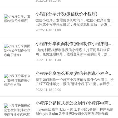
2022-11-18 10:30
音、表达能力测试、作文评分、易混练习、音标练
习等。加强口语练
小程序分享开发(微信砍价小程序)
微信小程序开发需要多长时间 1，微信小程序开发，
已完成小程序开发绑定，开发信息配置后，开发可
下载开发。 2.完成小程序开发后，提交代码至微信
2022-11-18 11:00
进行团队评审。 3.版权及免责声明，郑州APP
小程序分享页面制作(如何制作小程序电子请柬)
: 如何利用模板制作微信小程序 1.打开柯凡灯塔官
网，免费注册账号，然后登录新申请的账号，然后
选择“灯塔小程序”开始微信小程序制作之旅。 2.进入
2022-11-18 11:30
光站小程序栏目，点击左上角的“创建小程序”进
小程序分享怎么开发(微信包你说小程序怎么用)
新手如何制作一个超市小程序能发挥什么作用 1、推
广线下店铺曝光，微信“附近小程序”功能，会显示5
公里内用户开发小程序。 2.丰富线上引流入口，微
2022-11-18 12:00
信赠送小程序众多入口，包括扫码，微信好友和社
区
小程序分销模式是怎么制作(小程序电商直播模式开发)
: layui三级联动 默认不选 1.专业级3分销小程序系统
制作 ytq 8 cfm 2.专业级3分销小程序系统制作借助
城市分销系统商家招募、管理、控制分销商让：在