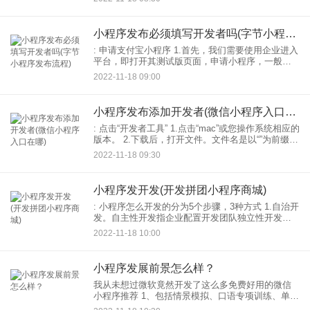
账户，需要申请结算提现平台，提现率普遍较高。
2.
小程序发布必须填写开发者吗(字节小程序发布流程)
: 申请支付宝小程序 1.首先，我们需要使用企业进入
平台，即打开其测试版页面，申请小程序，一般需
要一个工作日；这里需要注意的是，账号必须是企
2022-11-18 09:00
业账号，个人不允许。 2.其次，在申请页面，需要
根
小程序发布添加开发者(微信小程序入口在哪)
: 点击“开发者工具” 1.点击“mac”或您操作系统相应的
版本。 2.下载后，打开文件。文件名是以“”为前缀的
文件。 3.在第九步出现之前不需要任何操作，等待
2022-11-18 09:30
它自动完成。 4.将“
小程序发开发(开发拼团小程序商城)
: 小程序怎么开发的分为5个步骤，3种方式 1.自治开
发。自主性开发指企业配置开发团队独立性开发小
程序。按照开发的难度，一个小程序的开发的周期
2022-11-18 10:00
大概是1-3个月。 2.外包开发，外包开发是指委
小程序发展前景怎么样？
我从未想过微软竟然开发了这么多免费好用的微信
小程序推荐 1、包括情景模拟、口语专项训练、单词
练习等。功能，并发现工具栏目有英语词汇、发