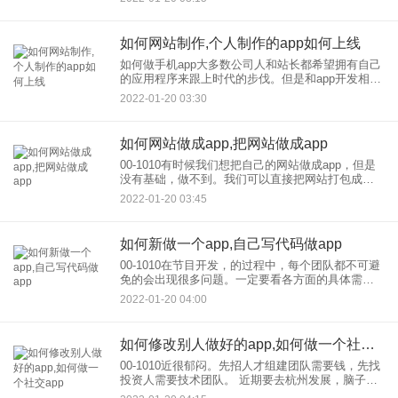
标和启动屏幕。额外的努力不会白费。也许正
如何网站制作,个人制作的app如何上线
如何做手机app大多数公司人和站长都希望拥有自己
的应用程序来跟上时代的步伐。但是和app开发相关
的技术是专业的，掌握开发语言不容易对于没有技
2022-01-20 03:30
术的人，如何制作这个APP应用？让我介绍一些使
应用程序更容易
如何网站做成app,把网站做成app
00-1010有时候我们想把自己的网站做成app，但是
没有基础，做不到。我们可以直接把网站打包成一
个app，比如网上找到的云包。但是免费版难免会受
2022-01-20 03:45
到广告或者体验时间的限制，我们又不想花钱，这
很可悲。今
如何新做一个app,自己写代码做app
00-1010在节目开发，的过程中，每个团队都不可避
免的会出现很多问题。一定要看各方面的具体需
求，能否更好的满足每个用户的使用标准，需要站
2022-01-20 04:00
在每个用户的角度，完善我们产品各方面的功能，
同时保证一个便捷的
如何修改别人做好的app,如何做一个社交app
00-1010近很郁闷。先招人才组建团队需要钱，先找
投资人需要技术团队。 近期要去杭州发展，脑子里
有一个我认为好的可行的社交APP想法，但是开发