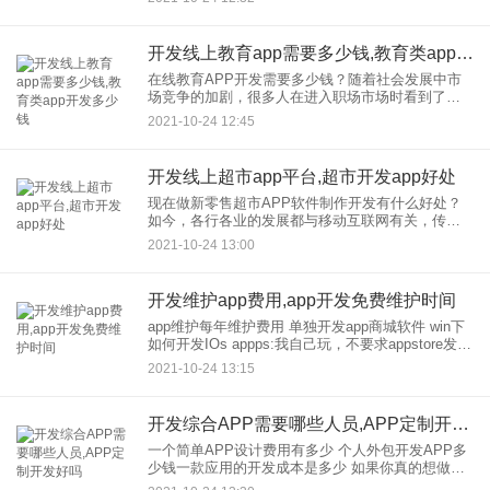
开发线上教育app需要多少钱,教育类app开发多少钱
在线教育APP开发需要多少钱？随着社会发展中市
场竞争的加剧，很多人在进入职场市场时看到了难
以承受的竞争，期待自己能够学习和培养大量的专
2021-10-24 12:45
业技能，提高自己在职人员在工作中的竞争力。为
了更好的满足客户的需求
开发线上超市app平台,超市开发app好处
现在做新零售超市APP软件制作开发有什么好处？
如今，各行各业的发展都与移动互联网有关，传统
的超市商业模式需要改变，而新零售超市APP软件
2021-10-24 13:00
制作开发也符合时代的发展轨迹。马云在2021年阿
里云奇大会的演讲
开发维护app费用,app开发免费维护时间
app维护每年维护费用 单独开发app商城软件 win下
如何开发IOs appps:我自己玩，不要求appstore发布
1.你需要在开发，的MACOS上使用开发工具
2021-10-24 13:15
xCode，你还需要一台苹果
开发综合APP需要哪些人员,APP定制开发好吗
一个简单APP设计费用有多少 个人外包开发APP多
少钱一款应用的开发成本是多少 如果你真的想做一
个好的APP，你得考虑做一个IOS和安卓平台的