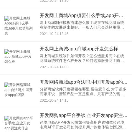
2021-10-24 13:30
APP，同时选择一个好的开发团队。这是非常重要
的，因为
开发网上商城App须要什么手续,app开发功能列表
网上商城制作模板搭建怎么做？现在在线商城系统
在制作的发展越来越好。一般人们只会选择用模板
在制作建设线上商城系统因此，即使你选择模板，
2021-10-24 13:45
企业还是需要做好管控，所以今天小编就跟大家分
享一下如何在线建设商城，
开发网上商城app,商城app开发怎么样
网上商城系统软件如何开发？怎么选服务商？在线
商城系统软件怎么样开发？如何选择服务商？随着
互联网技术的快速发展趋势，线上商城系统成为热
2021-10-24 14:00
门话题，移动电商颠覆传统运营模式，整合从制
造、分销商户到终端设备零售
开发网络商城app合法吗,中国开发app的团队
分销商城软件开发要领在哪里 要注意什么 对于很多
商家来说，营销产品一直是重点。只有产品的营销
量足够高，商家才能从中受益。过去很多商家可能
2021-10-24 14:15
热衷于线下经营实体店，但现在实体店已经过时
了。随着网络技术的不断
开发网购app平台手续,企业开发app要注意什么
跨境电商APP开发公司如何提高用户购物体验跨境
电商APP开发公司如何提升用户购物体验 浏览2021
年7月25日：返回列表 目前比较火爆的购物模式是在