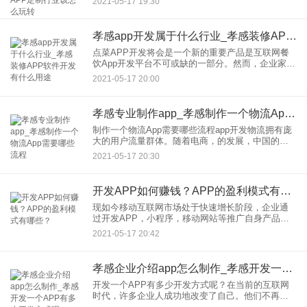
2021-05-17 19:30
能获得高价值商品的模式感兴趣。因此，开发的许
多投资
孝感app开发属于什么行业_孝感装修APP软件开发有什么用途
点菜APP开发将会是一个新的重要产品是互联网餐
饮App开发平台不可或缺的一部分。然而，企业家族
实际上想拆分这项服务，整合开发订购、支付和共
2021-05-17 20:00
享应用软件，旨在为用户创造更加方便快捷的新用
餐体验。开发-Yo
孝感专业制作app_孝感制作一个物流App需要哪些流程
制作一个物流App需要哪些流程app开发物流拥有庞
大的用户流量群体。随着电商，的发展，中国的物
流业发展迅速。随着网上购物的发展，在企业，从
2021-05-17 20:30
货运到普通用户，物流快递已经成为用户生活中的
迫切需求。许多行业
开发APP如何赚钱？APP的盈利模式有哪些？
现如今移动互联网市场处于快速增长阶段，企业通
过开发APP，小程序，移动网站等推广自身产品，
无疑是当今移动互联网高效的宣传渠道。其中，通
2021-05-17 20:42
过APP开发这种低成本的创业模式，也吸引了很多
创业者加入到这个市场
孝感企业介绍app怎么制作_孝感开发一个APP有多少开发方式呢
开发一个APP有多少开发方式呢？在当前的互联网
时代，许多企业人成功地改变了自己。他们不再依
靠线下的商业模式，而是依靠新的互联网来盈利。