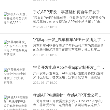
不是一个领导在设定KPI，分配任务，下属在做社会
营销。社交营销是通过
手机APP开发，零基础如何自学开发手机APP？
“我有好的APP制作创意，但是没有手机APP开发的
编程基础，怎么实现我的APP创业想法呢？” “市面
上的手机APP开发公司良莠不齐，而且报价昂贵，
2021-05-17 18:02
如何实现低成本的APP开发
字牌app开发_汽车租车APP开发满足了年轻白领用车的需求
汽车租车APP开发满足了年轻白领用车的需求高超
的互联网技术精简了传统租车流程，推出租车
APP。教育，教育，教育和教育的年轻白领没有足
2021-05-17 18:30
够的钱买车。他们需要花费大量的时间来解决广州
的短途出行需求和汽车行业
字节开发电商App企业app定制开发_广州安卓开发专区
广州安卓开发专区：APP定制开发能给餐饮行业带
来什么好处，餐饮应用，定制开发软件，愿意轻松
实现电子菜单、预约排队、点餐、付费点评等功
2021-05-17 19:00
能。然后商家根据通过后台系统购买的原料成本实
时调整蔬菜的价格。并推出
孝感APP电商制作_孝感APP开发公司解析宠物电商APP定制行业该怎么玩转
一元夺宝APP开发需要多少钱？ One Win App在开
发，非常受欢迎，电商所有主要网站都以这种方式
进行产品营销和流量曝光。用户也对只需一美元就