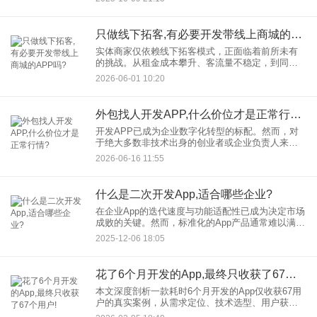
站式解决方案。本文将探讨开发全能型App的重要
性，以及如何通过
只做线下拓客,有必要开发带线上商城的APP吗?
实体商家仅依赖线下拓客模式，正面临着前所未有
的挑战。从租金成本攀升、客流量不稳定，到同质
化竞争加剧，传统线下拓客的局限性日益凸显。那
2026-06-01 10:20
么，实体商家是否有必要开发带线上商城的APP，
开辟新的拓客渠道呢？答
外包找人开发APP,什么价位才是正常行情?
开发APP已成为企业数字化转型的标配。然而，对
于绝大多数非技术出身的创业者或企业负责人来
说，外包找人开发APP时面临的第一个灵魂拷问往
2026-06-16 11:55
往是：“为什么有的公司报价5万，有的却要50万？正
常的行情价到底是
什么是二次开发App,适合哪些企业?
在企业App的迭代速度与功能适配性已成为决定市场
成败的关键。然而，标准化的App产品通常难以满足
企业的个性化需求，特别是业务流程复杂、数据安
2025-12-06 18:05
全要求高的行业中的企业。此时，二次开发App凭借
其低成本、高
花了6个月开发的App,最终只收获了67个用户!
本文深度剖析一款耗时6个月开发的App仅收获67用
户的真实案例，从需求定位、技术选型、用户获取
策略等维度分析失败原因，结合ASO优化、社交裂