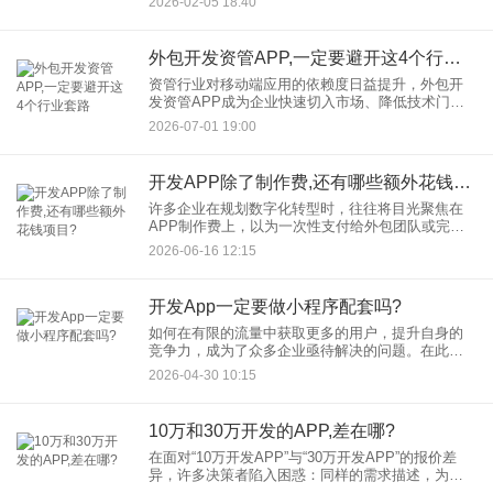
2026-02-05 18:40
变、场景化营销等实战方法，为开发者提供可落地
的用户增长解决方
外包开发资管APP,一定要避开这4个行业套路
资管行业对移动端应用的依赖度日益提升，外包开
发资管APP成为企业快速切入市场、降低技术门槛
的优选方案。然而，行业良莠不齐，部分外包团队
2026-07-01 19:00
通过虚假宣传、合同漏洞等手段损害客户利益。本
文结合真实案例与行业经
开发APP除了制作费,还有哪些额外花钱项目?
许多企业在规划数字化转型时，往往将目光聚焦在
APP制作费上，以为一次性支付给外包团队或完成
内部开发后就万事大吉。然而，开发APP只是万里
2026-06-16 12:15
长征的第一步。就像买车不仅需要付车款，还需要
考虑油费、保险和保养
开发App一定要做小程序配套吗?
如何在有限的流量中获取更多的用户，提升自身的
竞争力，成为了众多企业亟待解决的问题。在此背
景下，企业开发App后是否必须同步开发小程序配套
2026-04-30 10:15
呢？本文将从成本效率、用户触达、场景覆盖、商
业价值等维度，结合生
10万和30万开发的APP,差在哪?
在面对“10万开发APP”与“30万开发APP”的报价差
异，许多决策者陷入困惑：同样的需求描述，为何
价格相差数倍？本文将从功能架构、技术实现、开