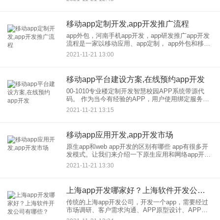
每个企业都希望通过移动商城APP实现新的发展。
为什么企业现在
移动app定制开发,app开发推广流程
app外包，河南手机app开发，app研发推广app开发
流程是一家以移动应用、app定制， app外包和移动
营销解决方案为主营业务的新软件技术服务公司。
2021-11-21 13:00
提升企业品牌，展示企业产品图文信息，实时互
动，分
移动app平台建设方案,在线预约app开发
00-1010专业楼定制开发智慧校园APP系统带源代
码。 作为当今有经验的APP，用户使用绑定服务来
讲和。 台湾实现互动交流。使信息能够在更广阔的
2021-11-21 13:15
空间传播和推广。客户端通知老师或家长发送
移动app应用开发,app开发市场
原生app和web app开发的区别有哪些 app有很多开
发模式。让我们来介绍一下原生应用和网络app开发
的区别 开发本土 原生APP开发就是我们所说的传统
2021-11-21 13:30
APP开发模式(原生APP开
上海app开发哪家好？上海软件开发公司有哪些？
传统的上海app开发公司，开发一个app，需要经过
市场调研、客户需求沟通、APP原型设计、APP功
能研发、软件测试、应用市场上市等一系列流程。