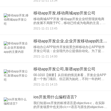
2021-11-21 13:34
app开发周期一般为2-3个月，报价从几万到-几十万
不等。
移动app开发,移动商城app开发公司
移动商城APP开发 移动app开发企业经营现状电商
的发展不局限于PC，移动已经成为电商的主流，商
城APP开发会给现在电商的发展带来哪些新的活力
2021-11-21 13:45
和动力？这也是开发移动商城APP的初衷。那么，
开发移动商城
移动app开发企业,企业开发移动app的主要内容
移动办公APP软件开发前景怎样移动办公APP软件
开发公司说：企业现代办公提倡自动化。为了提高
工作效率，越来越多的企业在企业启动了开发自己
2021-11-21 14:00
的移动办公app进行内部人事管理，移动App的出现
给企业及其员工
移动app开发公司,靠谱app开发公司
00-1010【摘要】从目前的情况来看，开发企业APP
是一个热门项目。但正因为如此，不到一年的时
间，业内人士就能感觉到，整个开发的APP软件行
2021-11-21 14:15
业已经变成了一个大杂烩。但是，真正能接到订单
的，有一些是比
ios开发用什么编程语言?
我们知道ios开发的标准语言是objective-c，在实际
的开发场景中也支持c/c++语言与原生的objective-c
混编。但如果单纯就app开发来说，ios app开发还需