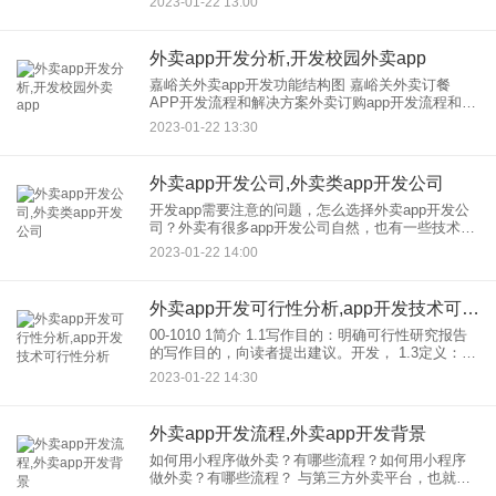
2023-01-22 13:00
模式。这也是大势所趋，所以开发对外卖平台系统
有更大的需求
外卖app开发分析,开发校园外卖app
嘉峪关外卖app开发功能结构图 嘉峪关外卖订餐
APP开发流程和解决方案外卖订购app开发流程和解
决方案 外卖订购app开发是懒惰经济的产物。用户无
2023-01-22 13:30
需外出即可获得美食资讯，在线订餐、快速配送等
服务，
外卖app开发公司,外卖类app开发公司
开发app需要注意的问题，怎么选择外卖app开发公
司？外卖有很多app开发公司自然，也有一些技术专
业的设计思路。公司会呈现这种服务项目，很多商
2023-01-22 14:00
家会和企业，一个技术专业人士合作。然而，在与
企业，这一技术
外卖app开发可行性分析,app开发技术可行性分析
00-1010 1简介 1.1写作目的：明确可行性研究报告
的写作目的，向读者提出建议。开发， 1.3定义：列
出文件中使用的技术术语的定义和缩写的原文。 1.4
2023-01-22 14:30
参考资料：列出相关资料的
外卖app开发流程,外卖app开发背景
如何用小程序做外卖？有哪些流程？如何用小程序
做外卖？有哪些流程？ 与第三方外卖平台，也就是
某个团体，某某平台相比，小程序，外卖，有： 1、