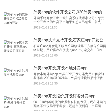
候，他们会点外卖送到宿舍，这样不用起床就可以
点菜，所以很受学生的欢迎。
外卖app的软件开发公司,020外卖app的开发
外卖系统开发开发一款外卖系统找哪家公司？想要
一个开发？的外卖平台如果你想自己创业，首先要
知道自己是否具备创业条件。比如想运营一个外卖
2023-01-22 11:30
平台，需要做市场调研，看看当地市场的消费者有
没有外卖的需求，比如目标
外卖app技术支持开发,石家庄app开发公司哪家好
石家庄app开发是互联网公司较佳第三方服务公司网
络时期，用户喜欢在便捷的app上讨论交友，但APP
上复杂的内容阻碍了消费者，于是越是高效，石家
2023-01-22 12:00
庄app开发-API云和高效的技术支持平台为创业者提
供了更
外卖app开发,开发本地外卖app
开发本地外卖app 外卖APP开发方案为用户解决订
餐痛点 2021年至2021年，外卖行业烧钱后遗症依然
明显，2021年以来仍处于不温不火的发展状态。去
2023-01-22 12:30
库存化再次让房地产行业陷入狂欢。毕竟吃饭生活
是
外卖app开发报价,开发订餐外卖app
00-1010随着时代的发展和科技的发展，现在外卖的
配送不仅仅局限于餐饮，还超市便利店、生鲜蔬
菜、医疗花卉、本土商家等领域都加入了外卖配送