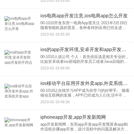
2023-02-19 05:00
转变。很多企业都选择了开发个人手机电商APP软
件，但是企业定制电商
ios电商app开发注意,ios电商app怎么开发
00-1010开发东营一电商App需关注 2021年3月19日
随着智能机器的普及，各种各样的应用已经走进我
们的日常生活，其中电商应用已经成为大多数客户
2023-02-19 05:30
的必备选择。作为一款无地域、商品齐
ios的app开发环境,安卓开发和app开发的不同点
00-1010人或公司 个人：首先你应该是相关专业的，
比如安卓或者ios前端的开发员工或者Java后端的开
发员工。而且前端要对后端有所了解，后端要对前
2023-02-19 06:00
端有所了解。酷捷云企业认为还是很难，个人完成
还
ios移动平台应用开发外卖app,外卖系统开发app
00-1010让在线学习APP成为你学习的好帮手。 随着
移动互联网的发展，APP已经成为人们生活中不可
或缺的一部分。地铁公交车上全是低头族，包括用
2023-02-19 06:30
APP学习的人。在线学习app开发致力于帮助学生学
iphoneapp开发,app开发新闻网
app开发新闻网，东莞app开发app开发预算表app制
作流程步骤app开发，设计流程中的问题及解决方案
为了在开发，快速制作出稳定易用的app，要求程序