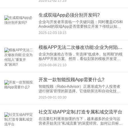
2025-12-02 17:25
如何依据需求选择方案，避免因技术选型失误导致
预算超支。
生成双端App必须分别开发吗?
企业与开发者常面临一个关键问题：同时覆盖iOS和
Android的双端App是否需要独立开发？传统认知
中，两大平台因操作系统、编程语言、UI规范的差
2025-12-03 19:15
异，往往需要独立开发两套代码。但随着技术演
进，跨平台开
模板APP无法二次修改功能:企业为何陷入“重复开发”困局?
企业为快速抢占市场，常选择“低成本、短周期”的模
板APP开发方案。然而，看似划算的模板开发背
后，隐藏着致命缺陷，即“无法二次修改功能”。当企
2026-08-06 21:10
业需要迭代升级时，往往面临“推倒重来”的尴尬局
面，企业如同陷
开发一款智能投顾App需要什么?
智能投顾（Robo-Advisor）正逐渐成为个人投资者
进行财富管理的新选择。它借助算法和自动化技
术，为用户提供低成本、高效率、个性化的投资建
2025-09-01 03:30
议与资产配置服务。那么，开发一款成功的智能投
顾App究竟需
社交互动APP定制,打造专属私域交流平台
在流量红利逐渐放缓的当下，越来越多的企业与运
营者开始关注“私域流量”的深度经营。如何让目标用
户在一个自主、可控、高粘性的环境中互动，已成