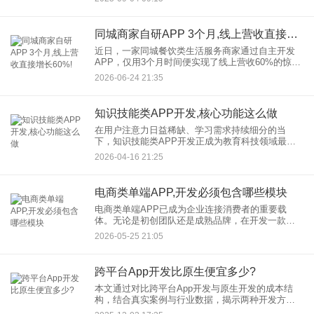
为用户创造了全新的互动体验。对于创业者和开发
者而言，
同城商家自研APP 3个月,线上营收直接增长60%!
近日，一家同城餐饮类生活服务商家通过自主开发
APP，仅用3个月时间便实现了线上营收60%的惊人
增长，这一案例无疑为众多同城商家提供了有益的
2026-06-24 21:35
借鉴。 自研APP：从被动到主动的转型之路
知识技能类APP开发,核心功能这么做
在用户注意力日益稀缺、学习需求持续细分的当
下，知识技能类APP开发正成为教育科技领域最受
关注的赛道之一。无论是语言学习、职业技能提
2026-04-16 21:25
升，还是兴趣培养，一款真正能留住用户的知识类
产品，绝不是简单的“视频+
电商类单端APP,开发必须包含哪些模块
电商类单端APP已成为企业连接消费者的重要载
体。无论是初创团队还是成熟品牌，在开发一款电
商类单端APP时，都需要明确其功能边界和基础结
2026-05-25 21:05
构。合理的APP开发模块不仅能保障用户顺畅完成
浏览、下单、支付等操
跨平台App开发比原生便宜多少?
本文通过对比跨平台App开发与原生开发的成本结
构，结合真实案例与行业数据，揭示两种开发方式
在人力、周期、维护等环节的差异。助您全面了解