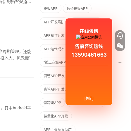
辟新的拓客渠道
模板APP
低价模板APP
APP开发陷阱
低价数字化风险
在线咨询
APP制作开发
小内存APP开发
售前咨询热线
APP迭代成本
APP开发
命周期管理，还能
13590461663
投入大、见效慢”
"线上商城APP开发
开发APP
资管APP开发
资管APP开发周期
资管APP开发交付标准
[关闭]
做跨境APP
轻量化APP开发成本
中Android平
轻量化APP开发
APP上架苹果商店