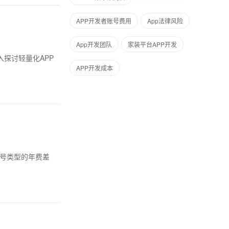
APP开发者账号费用
App法律风险
App开发团队
家装平台APP开发
探讨轻量化APP
APP开发成本
账号类型的年费差