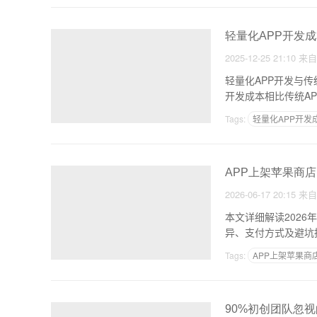
轻量化APP开发成
2025-12-25 21:10
来
轻量化APP开发与
开发成本相比传统A
Tags:
轻量化APP开发
APP上架苹果商
2026-06-17 20:15
来
本文详细解读202
异、支付方式及避坑
Tags:
APP上架苹果商
90%初创团队忽视