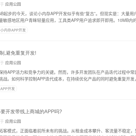
自于
应用公园
GB起步的今天，谈论小内存APP开发似乎有些“复古”。但现实是：大量
敏感地区用户青睐轻量应用，工具类APP用户追求即开即用。10MB内的
小内存APP开发
制,避免重复开发!
自于
应用公园
保持APP活力和竞争力的关键。然而，许多开发团队在产品迭代过程中常
挑战。如何科学控制APP迭代成本，在持续优化产品的同时避免重复开发
APP开发
必要开发带线上商城的APP吗?
自于
应用公园
拓客模式，正面临着前所未有的挑战。从租金成本攀升、客流量不稳定，