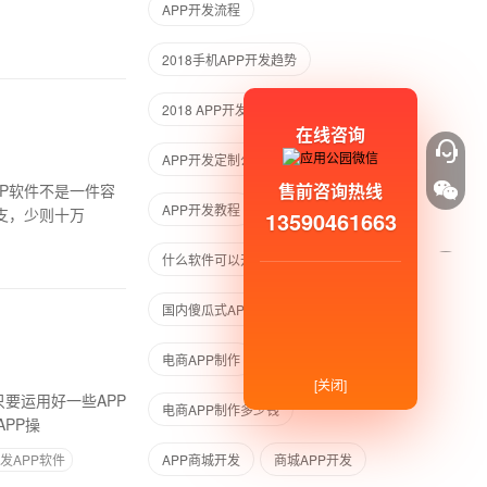
APP开发流程
2018手机APP开发趋势
2018 APP开发趋势
手机APP开发
在线咨询
APP开发定制公司
APP开发工具
售前咨询热线
P软件不是一件容
APP开发教程
APP开发软件
支，少则十万
13590461663
什么软件可以开发APP
国内傻瓜式APP开发工具
电商APP制作
怎么制作电商APP
[关闭]
只要运用好一些APP
电商APP制作多少钱
PP操
发APP软件
APP商城开发
商城APP开发