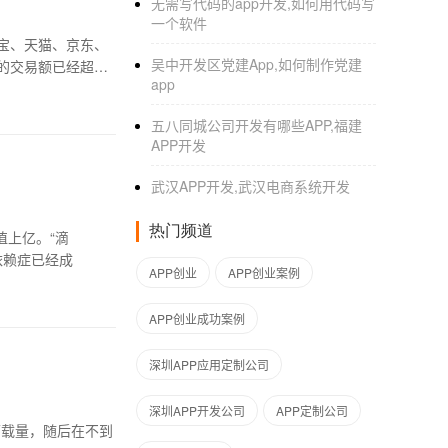
无需写代码的app开发,如何用代码写
一个软件
宝、天猫、京东、
吴中开发区党建App,如何制作党建
的交易额已经超过8
app
五八同城公司开发有哪些APP,福建
APP开发
武汉APP开发,武汉电商系统开发
热门频道
值上亿。“滴
依赖症已经成
APP创业
APP创业案例
APP创业成功案例
深圳APP应用定制公司
深圳APP开发公司
APP定制公司
的下载量，随后在不到