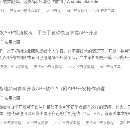
数翻番。这股App热潮也吹散到了Android, BlackBe
少钱
开发APP用什么软件
APP开发
APP开发软件
APP开发工具
开发APP视频教程，手把手教你快速掌握APP开发
自于
应用公园
PP，对于初创企业团队或者个人创客，在不懂技术的情况下，开发一款AP
机APP制作团队或者自己组建APP开发团队，当中承担的是一笔不少的开
开发APP视频教程
安卓APP开发教程
ios APP开发教程
APP开发工具
零基础如何自学开发APP软件？ | 附APP开发操作步骤
自于
应用公园
基础如何自学开发APP软件？相信不少APP初学者都有这样的疑问，其实，
你不懂代码也可以开发出属于自己的手机在线平台。下面，就跟着本文的A
APP开发流程
APP开发步骤
ios APP开发教程
安卓APP开发教程
怎么开