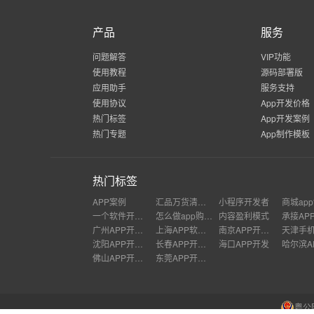
产品
服务
问题解答
VIP功能
使用教程
源码部署版
应用助手
服务支持
使用协议
App开发价格
热门标签
App开发案例
热门专题
App制作模板
热门标签
APP案例
汇品万货清货商城app软件开发
小程序开发者
一个软件开发项目是如何建成的
怎么做app购物平台
内容盈利模式
广州APP开发公司
上海APP软件开发公司
南京APP开发外包
沈阳APP开发公司
长春APP开发价格
海口APP开发
佛山APP开发公司
东莞APP开发公司
粤公网