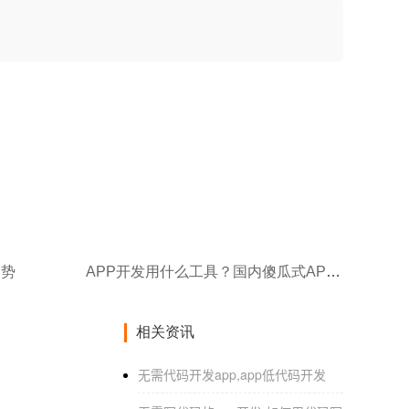
趋势
APP开发用什么工具？国内傻瓜式APP开发工具哪个比较好？
相关资讯
无需代码开发app,app低代码开发