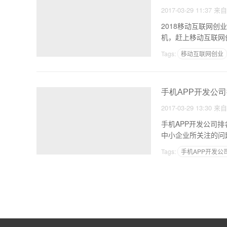
2017-03-29 11:37
来
2018移动互联网
机，赶上移动互联网
Tags:
移动互联网创业
手机APP开发公司
2017-03-29 13:30
来
手机APP开发公司排
中小企业所关注的问
Tags:
手机APP开发公