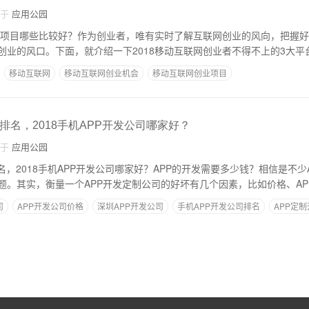
自于
应用公园
创业项目哪些比较好？作为创业者，唯有实时了解互联网创业的风向，把握
创业的风口。下面，就介绍一下2018移动互联网创业者不得不上的3大平
移动互联网
移动互联网创业机会
移动互联网创业项目
排名，2018手机APP开发公司哪家好？
自于
应用公园
名，2018手机APP开发公司哪家好？APP的开发需要多少钱？相信是不少
题。其实，衡量一个APP开发定制公司的好坏有几个因素，比如价格、AP
司
APP开发公司价格
深圳APP开发公司
手机APP开发公司排名
APP定