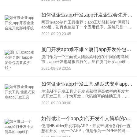
籍，写软文，写建网站的视频。举报书很难，你需
要每天查，很少
如何做企业app开发,app开发企业会先开发那种系统
网页转app制作工具推荐：app工坊轻松制作网页转
app近，边肖也创建了一个应用程序。虽然只是一个
带web shell的app，但是用来装挺高的！一个朋友问
2021-09-29 23:45
怎么做。让我们看看边肖是如何做到的。
厦门开发app难不难？厦门app开发外包需要多少钱？
厦门作为一个三面被大陆温柔环抱在中间的海岛城
市，app开发也是很流行的。那在厦门开发app难不
难？厦门app开发公司需要多少钱？在厦门开发app
2021-09-29 23:55
有两个方法，编程开发和免编程开发，这里给大家
详细介绍下厦
如何做企业app开发工具,傻瓜式安卓app开发工具
主流APP开发工具让开发者获得更高效率的开发方
式开发工具，作为开发，代码编写的辅助工具，是
一个很好的APP编码工具，可以快速提高编码效率
2021-09-30 00:00
和质量。开发人常用的主流APP开发工具有哪些？
这里有一些集成了更
如何做出一个app,如何开发个人简单的app软件
使用HBuilder开发移动APP：开发环境准备(转)一直
想在开发，玩一个APP，但是作为一个PHP代码农
民，他需要重新学习JAVA或者ObjectC，这也是他