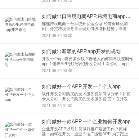
2021-09-30 00:15
一直没有实现这个目标的原因。但是现在HT
如何做出口跨境电商APP,跨境电商app开发难点
连连跨境电商平台系统开发这么做 经济全球化加
剧，外贸跨境业务量呈现几何级增长趋势，跨境电
商体系的建立成为公司，企业跨境业务快速进入的
2021-09-30 00:30
起点如何构建跨境电商体系？以下是边肖总结的跨
境电商体系建设过程。你可
如何做出新颖的APP,app开发的规划
开发一个app需要多少钱？普通人如何简单快速制作
app？选择APP技巧介绍开发公司 1.看公司，app开
发公司，整体实力一般比较强，比较靠谱，肯定有
2021-09-30 00:45
比较成功的案例，官网，可以看，特别是大企业，
的一
如何做好一个APP,开发一个个人app
软件开发公司购买的技术服务费如何做分录？如何
录入公司，开发？购买的技术服务费 答：在开发为
新产品、新材料和新零件在公司进行技术研究而发
2021-09-30 01:00
生的费用费用包括在费用为技术开发项目服务的人
员的工资、差旅费和
如何做好一款APP,一个企业如何开发app
企业开发APP以后如何做好推广运营工作？原标
题：如何在开发，企业？推广运营APP 为了跟上互
联网，企业有多少推广运营APP的？ 如何成功留住