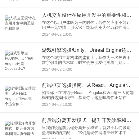
要作用。现在就让我带你一探究竟，看看这个看不
见摸不着的密码学是如何在幕
人机交互设计在应用开发中的重要性和影响
在这个以用户体验为王的时代，若你的应用不能让
用户一见钟情，那么它可能就会沦为亿万软件海洋
中的一粒沙。而让用户一见钟情的秘密武器，就是
2024-04-02 13:45
那个在软件开发中频频被提及、扮演着举足轻重角
色的家伙——人机交互设计
游戏引擎选择/Unity、Unreal Engine还是Cocos2d-x?
在这个虚拟世界构建的盛宴上，我作为一名热衷于
数字创造的艺术家，时常会被朋友们围着问到：当
面对Unity、Unreal Engine和Cocos2d-x这三大游戏
2024-04-02 14:00
引擎时，我们应该如何选择呢？拿起冒险者的
前端框架选择指南、从React、Angular到Vue哪个适合你？
如果你正在纠结于React、Angular和Vue这三大前端
框架的选择困境中，恭喜你，这意味着你正站在现
代web开发的十字路口上。让我带你通过一番探索，
2024-04-02 13:30
找出最适合你项目的前端框架，毕竟选择权在你，
而我
前后端分离开发模式：提升开发效率和团队协作能力
当我们说起前后端分离开发模式，就好比我们谈论
盐与胡椒的搭配——它们是现代网络烹饪艺术中不
可或缺的组合。作为一名潜心于互联网技术的文章