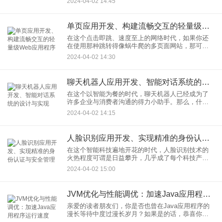
2024-04-02 14:45
撰写者，我今天就带你一探前后端分离的奥秘，和
它是如何让开发团队的效率
单页应用开发、构建流畅交互的轻量级Web应用程序
在这个点击即跳、速度至上的网络时代，如果你还
在使用那种跳转得像蜗牛爬的多页面网站，那可真
是out了。作为一个爱折腾新鲜事物的互联网文章作
2024-04-02 14:30
家，今天我要跟大家唠唠的是如何用“单页应用开
发”这把魔法棒，构建
聊天机器人应用开发、智能对话系统的设计与实现
在这个以智能为餐的时代，聊天机器人已经成为了
许多企业与消费者沟通的得力小助手。那么，什么
是聊天机器人应用开发呢？简单来说，就是在软件
2024-04-02 14:15
世界里塑造一个能与人类进行天马行空对话的虚拟
个体。接下来，我将带你走
人脸识别应用开发、实现精准的身份认证与安全管理
在这个智能科技遍地开花的时代，人脸识别技术的
火热程度可谓是日益攀升，几乎成了每个科技产品
必须打卡的“网红打卡点”。今天，咱们就来聊聊这个
2024-04-02 15:00
能让你在人群中秒变“明星”的高大上技术——人脸识
别应用开发，探秘
JVM优化与性能调优：加速Java应用程序运行速度
亲爱的读者朋友们，你是否也曾在Java应用程序的
漫长等待中度过漫长岁月？如果是的话，恭喜你，
今天你将和我一起走进那个让程序员夜不能寐的世