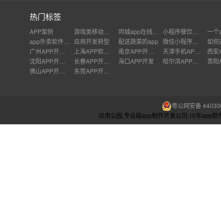
热门标签
APP案例
游戏类移动应用
同城app在线制作
小程序餐饮品牌推广
app外卖软件开发
应用开发转型
配送蔬菜的app
微信小程序创业项目
广州APP开发公司
上海APP软件开发公司
南京APP开发外包
天津手机APP开发
沈阳APP开发公司
长春APP开发价格
海口APP开发
哈尔滨APP开发
佛山APP开发公司
东莞APP开发公司
粤公网安备 440306
应用公园,专业级app制作开发公司,10年ap