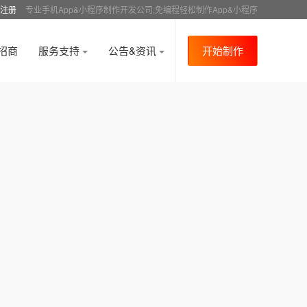
注册
专业手机App&小程序制作开发公司,免编程轻松制作App&小程序
招商
服务支持
公告&资讯
开始制作