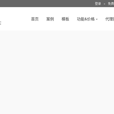
登录
●
免费
首页
案例
模板
功能&价格
代理
3