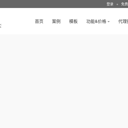
登录
●
免费
首页
案例
模板
功能&价格
代理
3