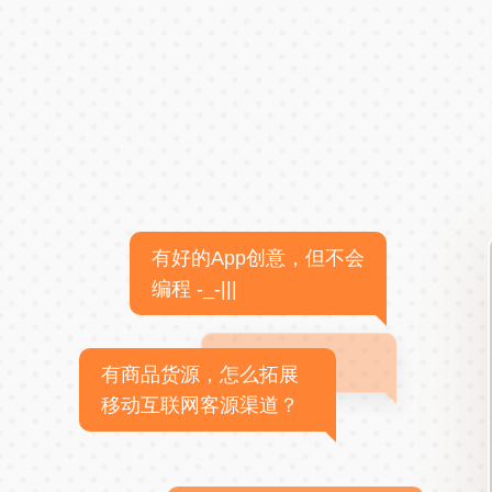
有好的App创意，但不会
编程 -_-|||
有商品货源，怎么拓展
移动互联网客源渠道？