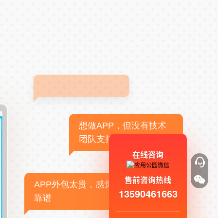
想做APP，但没有技术
团队支持
在线咨询
售前咨询热线
APP外包太贵，感觉不
13590461663
靠谱