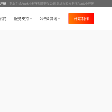
注册
专业手机App&小程序制作开发公司,免编程轻松制作App&小程序
招商
服务支持
公告&资讯
开始制作