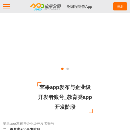
--免编程制作App
注册
苹果app发布与企业级
开发者账号_教育类app
开发阶段
苹果app发布与企业级开发者账号
二、教育类app开发阶段