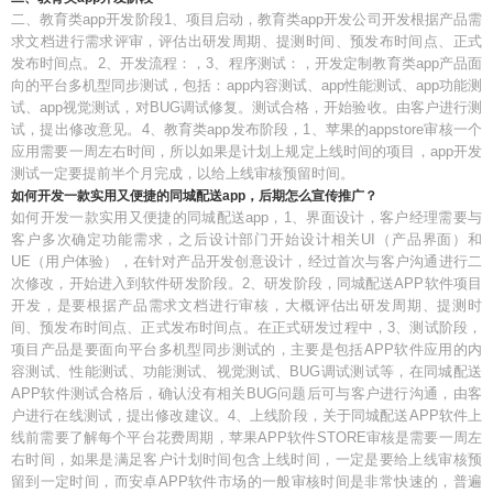
二、教育类app开发阶段1、项目启动，教育类app开发公司开发根据产品需
求文档进行需求评审，评估出研发周期、提测时间、预发布时间点、正式
发布时间点。2、开发流程：，3、程序测试：，开发定制教育类app产品面
向的平台多机型同步测试，包括：app内容测试、app性能测试、app功能测
试、app视觉测试，对BUG调试修复。测试合格，开始验收。由客户进行测
试，提出修改意见。4、教育类app发布阶段，1、苹果的appstore审核一个
应用需要一周左右时间，所以如果是计划上规定上线时间的项目，app开发
测试一定要提前半个月完成，以给上线审核预留时间。
如何开发一款实用又便捷的同城配送app，后期怎么宣传推广？
如何开发一款实用又便捷的同城配送app，1、界面设计，客户经理需要与
客户多次确定功能需求，之后设计部门开始设计相关UI（产品界面）和
UE（用户体验），在针对产品开发创意设计，经过首次与客户沟通进行二
次修改，开始进入到软件研发阶段。2、研发阶段，同城配送APP软件项目
开发，是要根据产品需求文档进行审核，大概评估出研发周期、提测时
间、预发布时间点、正式发布时间点。在正式研发过程中，3、测试阶段，
项目产品是要面向平台多机型同步测试的，主要是包括APP软件应用的内
容测试、性能测试、功能测试、视觉测试、BUG调试测试等，在同城配送
APP软件测试合格后，确认没有相关BUG问题后可与客户进行沟通，由客
户进行在线测试，提出修改建议。4、上线阶段，关于同城配送APP软件上
线前需要了解每个平台花费周期，苹果APP软件STORE审核是需要一周左
右时间，如果是满足客户计划时间包含上线时间，一定是要给上线审核预
留到一定时间，而安卓APP软件市场的一般审核时间是非常快速的，普遍