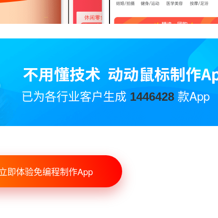
已为各行业客户生成
款App
1446428
立即体验免编程制作App