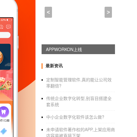
开发app的意义_聊聊A
<
>
2021-06-09 11:00:00
来自于
应用公园
共享雨伞APP使用频率不高，这要怎
，可能用共享伞APP软件的人不多。只有那些
APPWORKON上线
享伞。可见共享伞平台的消费对象确实不对，消费
身体是橙色的，青春活泼，成功地吸引了年轻
最新资讯
的伞，有文化特色的伞。无论是有意义的活动
定制智能管理软件,真的能让公司效
引了用户。2.给雨伞贴上标签，提高人们使用
率翻倍?
骑同一辆单车，会觉得我们是同一个人。人和人
传统企业数字化转型,别盲目搭建全
同一个标签，即需要将使用自制伞的情况改为标
套系统
台上的所有服务都需要围绕用户的使用来进行。
中小企业数字化软件该怎么做?
短视频直播
APP开发平台
细节大对比
未申请软件著作权的APP,上架应用商
，读点东西很重要。如果
应用程序
中的所有直
店容易被直接下架