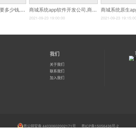
商城系统app开发需要多少钱,app分销系统开发价格
商城系统app软件开发公司,商城app的开发公司的
2021-09-23 19:00:00
2021-09-23 19:15:0
我们
关于我们
联系我们
加入我们
粤公网安备 44030602002171号
粤ICP备15056436号-2