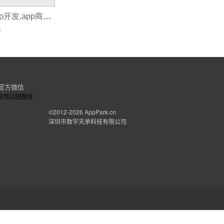
商城系统原生app开发,app商城开发会遇到哪些问题
0
官方微信
©2012-2026
AppPark.cn
深圳市致宇天承科技有限公司