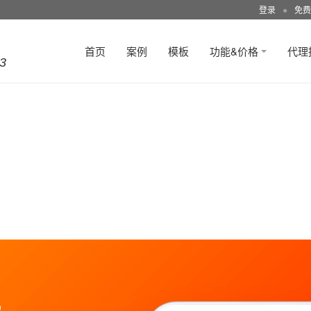
登录
●
免费
首页
案例
模板
功能&价格
代理
3