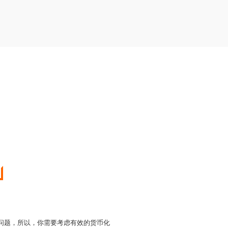
的问题，所以，你需要考虑有效的货币化