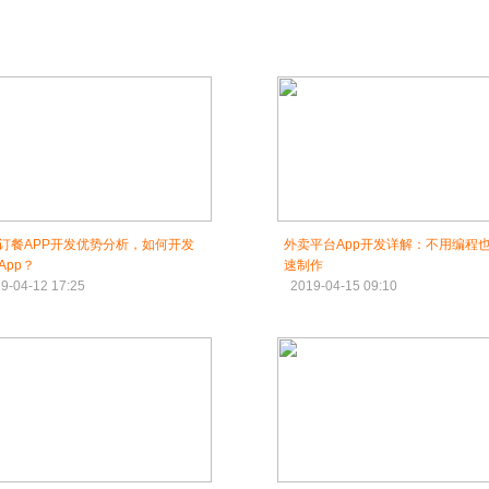
订餐APP开发优势分析，如何开发
外卖平台App开发详解：不用编程
App？
速制作
9-04-12 17:25
2019-04-15 09:10