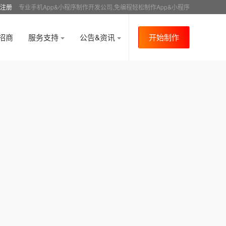
注册
专业手机App&小程序制作开发公司,免编程轻松制作App&小程序
招商
服务支持
公告&资讯
开始制作