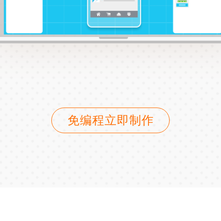
免编程立即制作