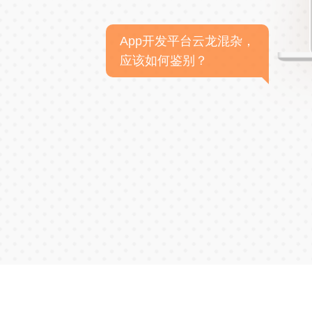
App开发平台云龙混杂，
应该如何鉴别？