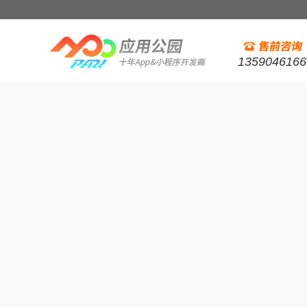
1359046166