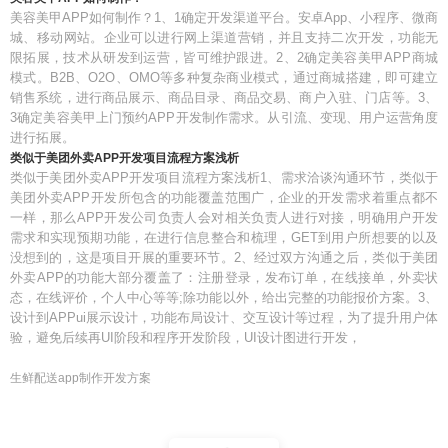
美容美甲APP如何制作？1、1确定开发渠道平台。安卓App、小程序、微商
城、移动网站。企业可以进行网上渠道营销，并且支持二次开发，功能无
限拓展，技术从研发到运营，皆可维护跟进。2、2确定美容美甲APP商城
模式。B2B、O2O、OMO等多种复杂商业模式，通过商城搭建，即可建立
销售系统，进行商品展示、商品目录、商品交易、商户入驻、门店等。3、
3确定美容美甲上门预约APP开发制作需求。从引流、变现、用户运营角度
进行拓展。
类似于美团外卖APP开发项目流程方案浅析
类似于美团外卖APP开发项目流程方案浅析1、需求洽谈沟通环节，类似于
美团外卖APP开发所包含的功能覆盖范围广，企业的开发需求着重点都不
一样，那么APP开发公司负责人会对相关负责人进行对接，明确用户开发
需求和实现预期功能，在进行信息整合和梳理，GET到用户所想要的以及
没想到的，这是项目开展的重要环节。2、经过双方沟通之后，类似于美团
外卖APP的功能大部分覆盖了：注册登录，发布订单，在线接单，外卖状
态，在线评价，个人中心等等;除功能以外，给出完整的功能报价方案。3、
设计到APPui展示设计，功能布局设计、交互设计等过程，为了提升用户体
验，避免后续再UI阶段和程序开发阶段，UI设计图进行开发，
生鲜配送app制作开发方案