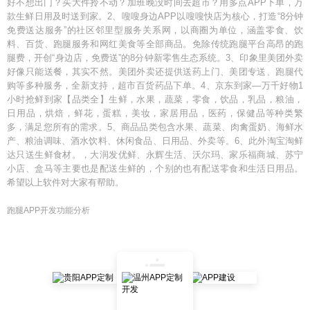
好不想出门？买大件拎不动？加班晚没时间去超市？用多点APP下单，万
款生鲜日用及时送到家。2、嗖嗖身边APP以嗖嗖快店为核心，打造“8分钟
免费送达服务”的社区邻里型服务关系网，以商圈为单位，涵盖零食、饮
料、百货、跑腿服务和网红美食等全部商品。免除传统跑腿平台高昂的跑
腿费，开创“身边店，免费送”的8分钟新零售生态系统。3、印象里美团外卖
好像只能送餐，其实不然。美团外卖还提供送药上门、美团专送、跑腿代
购等多种服务，全新支持，超市百货药品下单。4、京东到家—万千好物1
小时抢鲜到家【品类全】生鲜，水果，蔬菜，零食，饮品，乳品，粮油，
日用品，烘焙，鲜花，蛋糕，美妆，家居用品，医药，保健品等种类繁
多，满足您所有的需求。5、商品品类包含水果、蔬菜、肉禽蛋奶、海鲜水
产、粮油调味、酒水饮料、休闲食品、日用品、外卖等。6、此外淘宝淘鲜
达只送生鲜食材。，大润发优鲜、永辉生活、沃尔玛、家乐福商城、苏宁
小店、盒马等主要也是配送生鲜的，个别的也有配送零食和生活日用品。
希望以上软件对大家有帮助。
跑腿APP开发功能分析