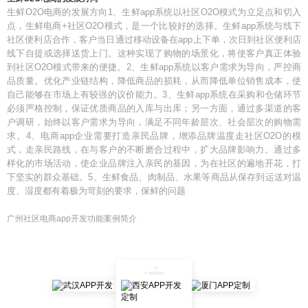
生鲜O2O电商的发展方向1、生鲜app系统以社区O2O模式为立足点和切入
点，生鲜电商+社区O2O模式，是一个比较好的选择。生鲜app系统与线下
社区便利店合作，客户当日通过移动设备在app上下单，次日到社区便利店
线下自提或选择送货上门。这种实现了购物的场景化，将使客户真正体验
到社区O2O模式带来的便捷。2、生鲜app系统以客户需求为导向，严控商
品质量。优化产业链结构，降低商品的损耗，从而降低单位销售成本，使
自己能够在市场上有较强的议价能力。3、生鲜app系统在采购和仓储环节
必须严格控制，保证优质商品的入库与出库；另一方面，通过多渠道的客
户调研，始终以客户需求为导向，满足不同年龄层次、社会层次的购物需
求。4、电商app企业需要打造亲民品牌，增添品牌温度走社区O2O的模
式，走亲民路线，在与客户的不断磨合过程中，扩大品牌影响力。通过多
样化的市场活动，使企业品牌注入亲民的基因，为在社区的遍地开花，打
下坚实的群众基础。5、生鲜食品、肉制品、水果等商品从保存到运送对温
度、湿度都有着极为苛刻的要求，保鲜的问题
广州社区电商app开发功能案例简介