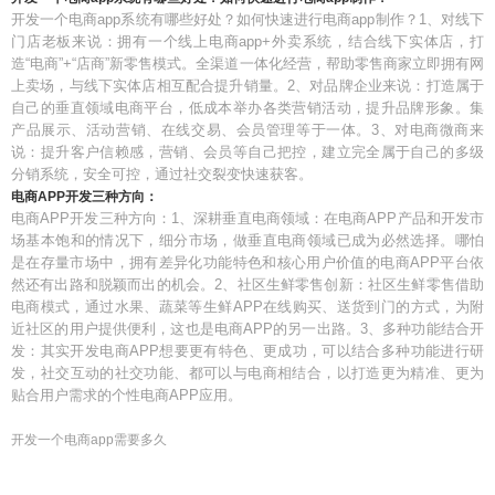
开发一个电商app系统有哪些好处？如何快速进行电商app制作？1、对线下
门店老板来说：拥有一个线上电商app+外卖系统，结合线下实体店，打
造“电商”+“店商”新零售模式。全渠道一体化经营，帮助零售商家立即拥有网
上卖场，与线下实体店相互配合提升销量。2、对品牌企业来说：打造属于
自己的垂直领域电商平台，低成本举办各类营销活动，提升品牌形象。集
产品展示、活动营销、在线交易、会员管理等于一体。3、对电商微商来
说：提升客户信赖感，营销、会员等自己把控，建立完全属于自己的多级
分销系统，安全可控，通过社交裂变快速获客。
电商APP开发三种方向：
电商APP开发三种方向：1、深耕垂直电商领域：在电商APP产品和开发市
场基本饱和的情况下，细分市场，做垂直电商领域已成为必然选择。哪怕
是在存量市场中，拥有差异化功能特色和核心用户价值的电商APP平台依
然还有出路和脱颖而出的机会。2、社区生鲜零售创新：社区生鲜零售借助
电商模式，通过水果、蔬菜等生鲜APP在线购买、送货到门的方式，为附
近社区的用户提供便利，这也是电商APP的另一出路。3、多种功能结合开
发：其实开发电商APP想要更有特色、更成功，可以结合多种功能进行研
发，社交互动的社交功能、都可以与电商相结合，以打造更为精准、更为
贴合用户需求的个性电商APP应用。
开发一个电商app需要多久