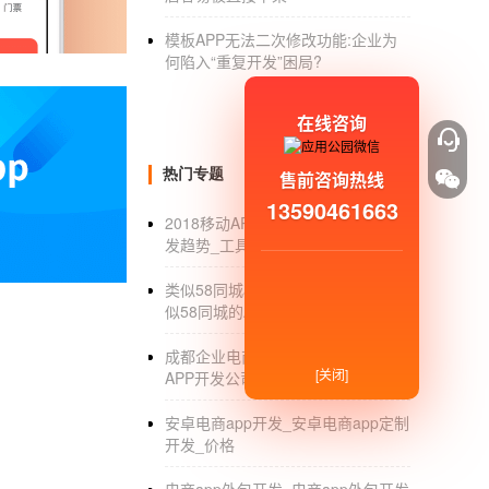
营者来说，能开发购书APP软件就能有利可图
模板APP无法二次修改功能:企业为
素，越简单的
APP软件开发
时间越短，成本自然
何陷入“重复开发”困局?
人工成本较为昂贵。如果只是简单的一个小程序
费用会较高，而且缴纳年费也会有一定的麻烦。
在线咨询
题。因此可见，开发类似当当的APP软件需要
预览购买：你可以通过在线阅读图书，然后根据
热门专题
售前咨询热线
13590461663
线搜索：如果你有特定的要求，你可以通过搜索
2018移动APP开发_2018移动APP开
购买，在你预览完成之后就可以进行购买，之后
发趋势_工具_流程
购物体系，不用担心无书可看的问题。三沙表
类似58同城app怎么制作_做一款类
似58同城的APP要多少钱
成都企业电商APP开发_成都电商
[关闭]
APP开发公司怎么选_流程
安卓电商app开发_安卓电商app定制
开发_价格