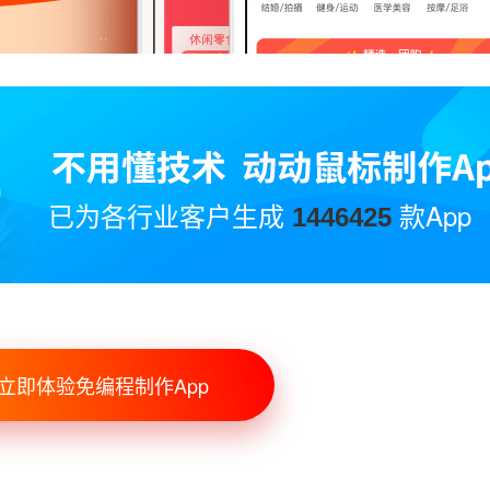
已为各行业客户生成
款App
1446425
立即体验免编程制作App