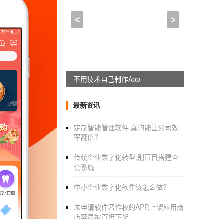
三沙公排商城app软件制作
<
>
2021-04-22 14:30:00
来自于
应用公园
餐厅预约APP软件给吃货带来更加优
互联网餐厅预约APP软件指出线上预约，
不用技术自己制作App
用户们的旅游体验，餐厅预约APP软件平台被
预约APP软件平台上，会根据用户的基本需求
最新资讯
择。现在的餐饮企业越来越重视APP的发争取
定制智能管理软件,真的能让公司效
够享用美食，不用一直盲目等下去；对餐厅来
率翻倍?
厅预约APP软件平台来说，大的困难就是分析
传统企业数字化转型,别盲目搭建全
的点击内容、搜索内容以及购买内容等等。所以
套系统
容。三沙公排商城
app软件制作
中小企业数字化软件该怎么做?
开发一款类似当当的APP软件需要多
未申请软件著作权的APP,上架应用商
当当是知名的综合性网上购书商城，因此
店容易被直接下架