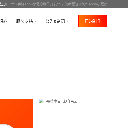
注册
专业手机App&小程序制作开发公司,免编程轻松制作App&小程序
招商
服务支持
公告&资讯
开始制作
首页
行业资讯
APP制作教程
电商
资讯
>
>
>
>