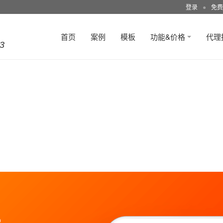
登录
●
免费
首页
案例
模板
功能&价格
代理
3