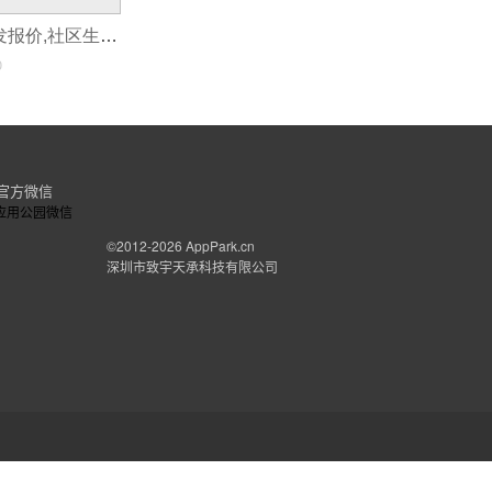
社区电商app开发报价,社区生鲜电商app开发
0
官方微信
©2012-2026
AppPark.cn
深圳市致宇天承科技有限公司