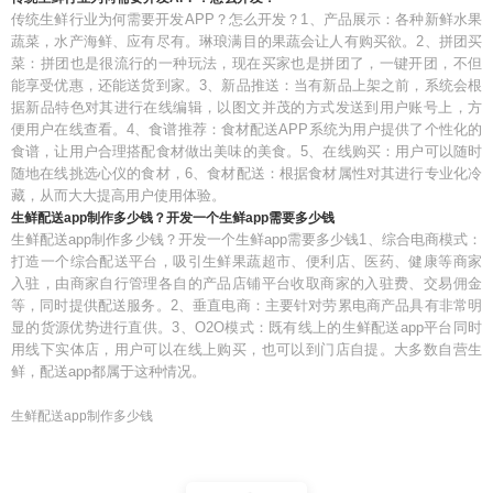
传统生鲜行业为何需要开发APP？怎么开发？1、产品展示：各种新鲜水果
蔬菜，水产海鲜、应有尽有。琳琅满目的果蔬会让人有购买欲。2、拼团买
菜：拼团也是很流行的一种玩法，现在买家也是拼团了，一键开团，不但
能享受优惠，还能送货到家。3、新品推送：当有新品上架之前，系统会根
据新品特色对其进行在线编辑，以图文并茂的方式发送到用户账号上，方
便用户在线查看。4、食谱推荐：食材配送APP系统为用户提供了个性化的
食谱，让用户合理搭配食材做出美味的美食。5、在线购买：用户可以随时
随地在线挑选心仪的食材，6、食材配送：根据食材属性对其进行专业化冷
藏，从而大大提高用户使用体验。
生鲜配送app制作多少钱？开发一个生鲜app需要多少钱
生鲜配送app制作多少钱？开发一个生鲜app需要多少钱1、综合电商模式：
打造一个综合配送平台，吸引生鲜果蔬超市、便利店、医药、健康等商家
入驻，由商家自行管理各自的产品店铺平台收取商家的入驻费、交易佣金
等，同时提供配送服务。2、垂直电商：主要针对劳累电商产品具有非常明
显的货源优势进行直供。3、O2O模式：既有线上的生鲜配送app平台同时
用线下实体店，用户可以在线上购买，也可以到门店自提。大多数自营生
鲜，配送app都属于这种情况。
生鲜配送app制作多少钱