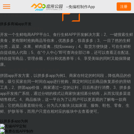
--免编程制作App
注册
拼多多商城app开发_以拼多多app为例
拼多多商城app开发
开发一个生鲜电商APP平台
开发一个生鲜电商APP平台1、食行生鲜APP开发解决方案：2、一键搜索生鲜
美食，更有限时抢购商品等你来，优惠多多，惊喜多多；3、一目了然的生鲜
分类，蔬菜、水果、鲜肉蛋禽...找找soeasy；4、取货方便快捷，可在生鲜柜
自提或他人代取；5、在“个人中心”即可查询全部订单，还可以查看正在配送、
待自提等商品，管理余额，积分和优惠券等；6、享受美味的同时又能保障健
康。
拼团app开发方案，以拼多多app为例
拼团app开发方案，以拼多多app为例1、商家在特定的时间段，降低商品的价
格，吸引买家在同一时间在app进行抢购，限定时间过后商品恢复原价的营销
工具，2、拼团app价值，商家通过一定的让利，日后再进行消费。3、拼多多
app开发推广系统，通过分销的模式让商家快速招募分销商，从而实现多渠道
销售模式。4、商品板块，这一平台为了让用户可以更直观的了解每一款商
品，它把商品垂直细分化，分为几大板块;比如家居、服饰、鞋包、零食、生
鲜、护肤等等，而用户只需在相对应的板块中去查看便可。
以拼多多app为例