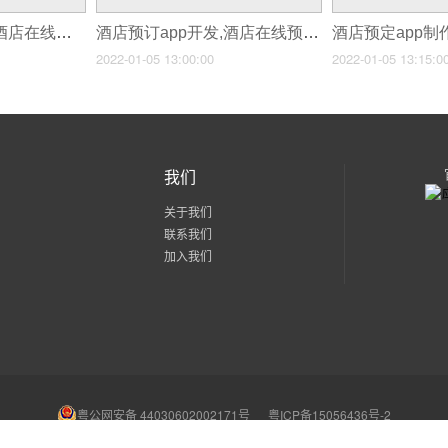
酒店应用软件开发,酒店在线预订系统app开发
酒店预订app开发,酒店在线预订系统app开发
2022-01-05 13:00:00
2022-01-05 13:15:0
我们
关于我们
联系我们
加入我们
粤公网安备 44030602002171号
粤ICP备15056436号-2