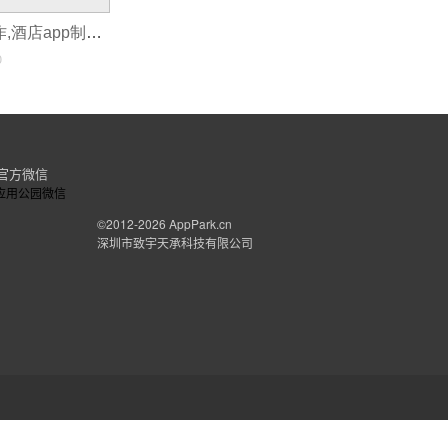
酒店预定app制作,酒店app制作方案
0
官方微信
©2012-2026
AppPark.cn
深圳市致宇天承科技有限公司