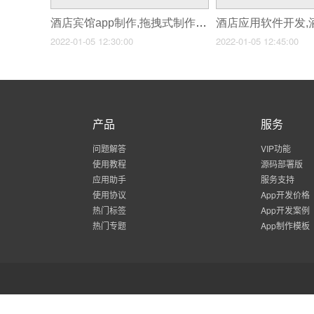
酒店宾馆app制作,拖拽式制作app
2022-01-05 12:30:00
2022-01-05 12:45:00
产品
服务
问题解答
VIP功能
使用教程
源码部署版
应用助手
服务支持
使用协议
App开发价格
热门标签
App开发案例
热门专题
App制作模板