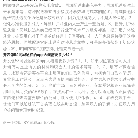
同城快递app开发怎样实现突破1、同城配送未来竞争力：同城配送整体上
来看是末端，这种配送模式将会极度考验效率与成本的配比。同城快递比
起传统快递竞争力还是比较客观的，因为是快递等人，不是人等快递。2、
强化标准化服务能力：导致用户和业内人士产生一些质疑。3、提升用户体
验质量：同城快递其实已经高于行业平均水平的服务标准，提升用户体验
质量，提高用户对于产品的信任是十分重要的。4、人们也普遍接受了这种
经济思想。同城配送实际上是和这种思维靠拢，可是服务依然处于初级状
态，对于时间内精准度的控制还需要再进一步。
开发像58同城这样的app大概需要多少钱？
开发像58同城这样的app大概需要多少钱？1、1。如果职位需要公司人才，
并填写与企业有关的材料和职位人才的需求等等，2、2。填写求职者信
息，求职者还需要在平台上填写他们自己的信息，包括他们自己的学历，
专业和工作经验，然后考虑是否提供面试机会。基本信息也是求职过程中
必不可少的部分。3、3。当前市场上有各种职业。兴趣爱好和职业选择使
用58同城之类的APP软件；在搜索栏中，此外，还可以通过输入职位信息
来筛选和查看需要职位的公司，以方便用户体验。4、4。在线交流平台，
使他们可以通过该平台实现在线实时交流，加深双方的了解；方便双方用
户提问和实现实时交流。
做一个类似58的同城app多少钱