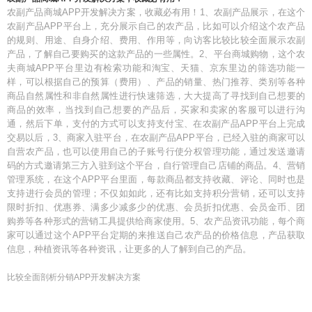
农副产品商城APP开发解决方案，收藏必有用！1、农副产品展示，在这个
农副产品APP平台上，充分展示自己的农产品，比如可以介绍这个农产品
的规则、用途、自身介绍、费用、作用等，向访客比较比较全面展示农副
产品，了解自己要购买的这款产品的一些属性。2、平台商城购物，这个农
夫商城APP平台里边有检索功能和淘宝、天猫、京东里边的筛选功能一
样，可以根据自己的预算（费用）、产品的销量、热门推荐、类别等各种
商品自然属性和非自然属性进行快速筛选，大大提高了寻找到自己想要的
商品的效率，当找到自己想要的产品后，买家和卖家的客服可以进行沟
通，然后下单，支付的方式可以支持支付宝、在农副产品APP平台上完成
交易以后，3、商家入驻平台，在农副产品APP平台，已经入驻的商家可以
自营农产品，也可以使用自己的子账号行使分权管理功能，通过发送邀请
码的方式邀请第三方入驻到这个平台，自行管理自己店铺的商品。4、营销
管理系统，在这个APP平台里面，每款商品都支持收藏、评论、同时也是
支持进行会员的管理；不仅如如此，还有比如支持积分营销，还可以支持
限时折扣、优惠券、满多少减多少的优惠、会员折扣优惠、会员金币、团
购券等各种形式的营销工具提供给商家使用。5、农产品资讯功能，每个商
家可以通过这个APP平台定期的来推送自己农产品的价格信息，产品获取
信息，种植资讯等各种资讯，让更多的人了解到自己的产品。
比较全面剖析分销APP开发解决方案