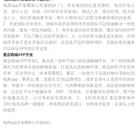
电商app开发哪家公司做的好？1、开发商的职位是完整的，包括市场人
员、设计人员、后端；IOS和安卓开发者)、测试人员、项目经理。因为专
业人士，他们所做的更专业，每个人都有自己的责任来确保项目的进展。
2、开发团队非常强大。经验丰富的应用程序开发团队可以快速解决一些技
术问题，避免一些技术缺陷。3、有许多成功的开发案例。通过成功的APP
开发案例，可以了解公司的开发能力。4、公司的售后服务是完美的。应用
程序开发不是在开发后完成的，还涉及产品升级和维护。完善的售后服务
可以保证APP的正常运营。
素店商城APP开发
素店商城APP开发1、素店是一款时下热门的优惠购物平台，不一样的电商
模式为你带来全新的购物体验，打造高品质购物环境，商品种类齐全应有
尽有，还在等什么，快来看看吧2、素店，一款致力于品质好物分享的社交
电商app，秉承以“素，造新生活”的品牌理念，搜罗全球令人意想不到的好
物，传递不一样的美好生活方式，为消费者提供新追求、高品质的购物体
验，让你足不出户购遍全球。同时，“自用省，分享赚”的社群模式，用户轻
松做素店玩主，让分享处处实现价值。3、【好货优选】素店拥有海外
100+知名品牌一级授权，跨境商品原装进口，全程海关监管，从源头上杜
绝假货。
电商app开发哪家公司做的好