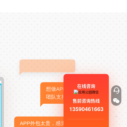
在线咨询
想做APP，但没有技术
团队支持
售前咨询热线
13590461663
APP外包太贵，感觉不