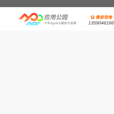
1359046166