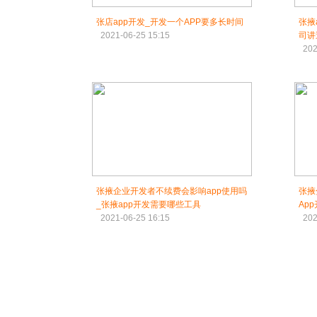
张店app开发_开发一个APP要多长时间
张掖
2021-06-25 15:15
司讲
202
张掖企业开发者不续费会影响app使用吗
张掖
_张掖app开发需要哪些工具
Ap
2021-06-25 16:15
202