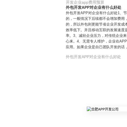
开发企业app费用预算
外包开发APP对企业有什么好处
外包开发APP对企业有什么好处1、
的，一般情况下后续都不会增加费用
的，所以外包则更能节省企业开发成
效率低下。并且移动互联的发展速度
率。3、减轻企业压力，对传统企业
心来。4、无需专人维护，企业在AP
应用。如果企业是自己团队开发的话
外包开发APP对企业有什么好处