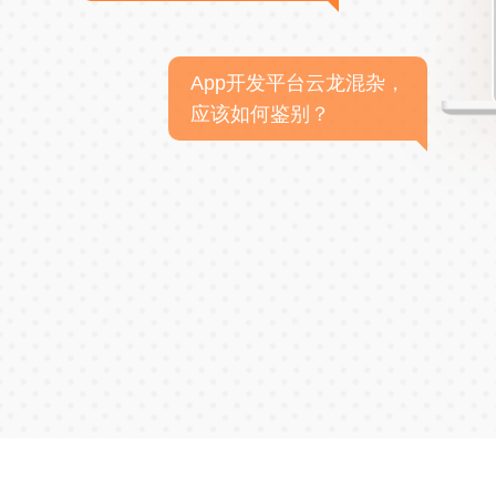
App开发平台云龙混杂，
应该如何鉴别？