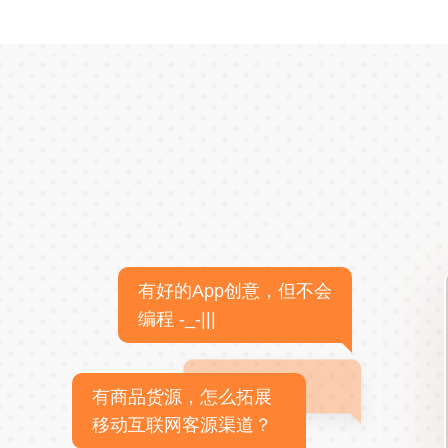
有好的App创意，但不会
编程 -_-|||
有商品货源，怎么拓展
移动互联网客源渠道？