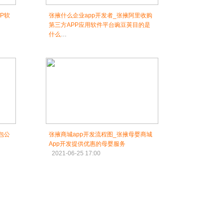
P软
张掖什么企业app开发者_张掖阿里收购
第三方APP应用软件平台豌豆荚目的是
什么
2021-06-25 16:00
包公
张掖商城app开发流程图_张掖母婴商城
App开发提供优惠的母婴服务
2021-06-25 17:00