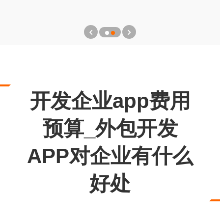
开发企业app费用
预算_外包开发
APP对企业有什么
好处