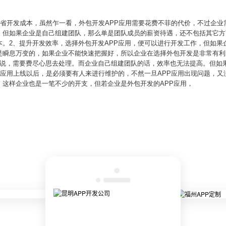
节省开发成本，虽然乍一看，外包开发APP应用需要花费不菲的代价，不过企
，但如果企业是自己组建团队，那么单是团队成员的薪资待遇，还不包括其它方
本。2、提升开发效率，选择外包开发APP应用，便可以进行开发工作，但如果
是瞬息万变的，如果企业不能快速把握好，所以企业在选择外包开发是非常有利
来说，需要费尽心思去处理。而企业自己组建团队的话，效率也无法提高。但如
P应用上线以后，是必须要有人来进行维护的，不然一旦APP应用出现问题，又
，这样企业也是一笔不少的开支，但若企业是外包开发的APP应用，