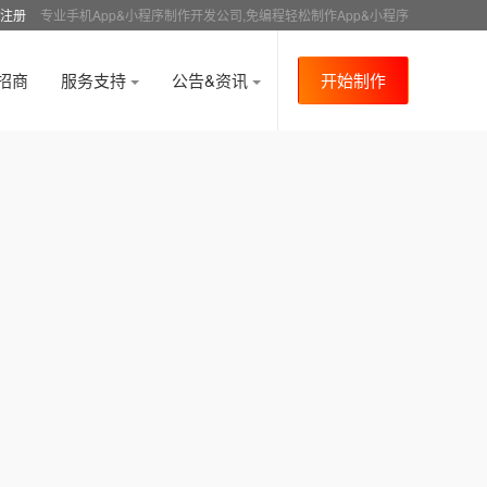
注册
专业手机App&小程序制作开发公司,免编程轻松制作App&小程序
招商
服务支持
公告&资讯
开始制作