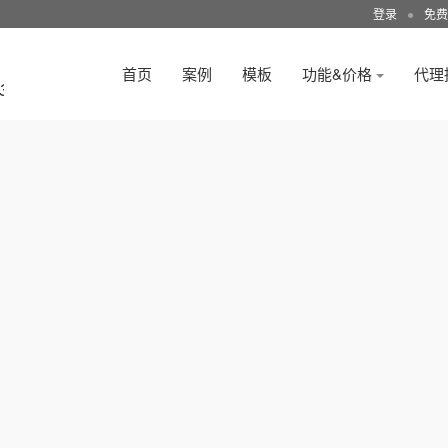
登录
●
免费
首页
案例
模板
功能&价格
代理
3