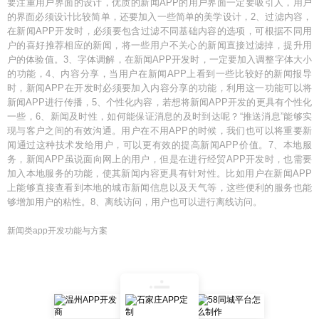
要注重用户界面的设计，优质的新闻APP的用户界面一定要吸引人，用户
的界面必须设计比较简单，还要加入一些简单的美学设计，2、过滤内容，
在新闻APP开发时，必须要包含过滤不同基础内容的选项，可根据不同用
户的喜好推荐相应的新闻，将一些用户不关心的新闻直接过滤掉，提升用
户的体验值。3、字体调解，在新闻APP开发时，一定要加入调整字体大小
的功能，4、内容分享，当用户在新闻APP上看到一些比较好的新闻报导
时，新闻APP在开发时必须要加入内容分享的功能，利用这一功能可以将
新闻APP进行传播，5、个性化内容，若想将新闻APP开发的更具有个性化
一些，6、新闻及时性，如何能保证消息的及时到达呢？“推送消息”能够实
现与客户之间的有效沟通。用户在不用APP的时候，我们也可以将重要新
闻通过这种技术发给用户，可以更有效的提高新闻APP价值。7、本地服
务，新闻APP虽说面向网上的用户，但是在进行经贸APP开发时，也需要
加入本地服务的功能，使其新闻内容更具有针对性。比如用户在新闻APP
上能够直接查看到本地的城市新闻信息以及天气等，这些便利的服务也能
够增加用户的粘性。8、离线访问，用户也可以进行离线访问。
新闻类app开发功能与方案