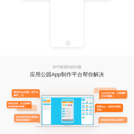
你可能遇到的问题
应用公园App制作平台帮你解决