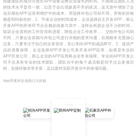
组建团队到成功开发出APP需要花费企业漫长的时间。不能保证团队人员
的技术水平是否一致，以至于会出现参差不齐的状况，这无形中增加了企
业后期在APP运营和维护中的成本。而选择外包公司却不同，所有的价格
都是明码标价的，2、节省企业的时间成本，企业选择自主开发APP，那么
开发APP的所有环节企业都必须参与其中，这样会耗损企业不少的时间，
耽误企业原有的工作安排和进度，降低企业工作效率，。交给外包公司则
不同，只要企业前期与外包公司进行详细的需求沟通，后期根本无需操心
过多，只要专注于自己的业务安排，安心等待APP的成品即可。3、提供产
品的质量保障，企业选择APP开发公司来开发APP应用，如果是专业的
APP开发公司，那么企业的APP应用将会非常有保障。专业的APP开发公
司不仅具有专业的技术团队，团队当中的每个成员都是经手过众多项目
的，实操经验非常丰富，足以面对实际开发当中的各项问题。
App开发对企业的六大好处