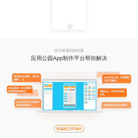
你可能遇到的问题
应用公园App制作平台帮你解决
免编程立即制作