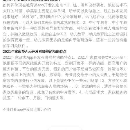
如何评价现在教育类app开发的难点？1、练，听和说都要有。以前技术不
太好的时候，学英语主要是在学单词、听单词以及做题上。现在技术发展
越来越好，通过“读”，来判断自己的发音准确度。讯飞也在做，这两家都是
很厉害的，可以为我们拿来应用的成熟的技术。2、中小学教育，中小学教
育更偏向的是一种自觉性引导和监管方面。可能会在软件里融入班级的概
念，并融入激励政策，鼓励自主学习3、幼儿教育，幼儿教育比上边所说到
的教育要难一些。幼儿教育更多的是偏向于边玩边学，还有一些其他有趣
的学习类软件，
2021年家政类App开发有哪些的功能特点
2021年家政类App开发有哪些的功能特点1、2021年家政服务类App开发可
以根据不同的家政服务开发的特点，定制开发不一样的功能，提高用户的
服务体验，平台的服务完善。很多的用户都不想自己做家务，搞清洁等方
便的家庭上的清洁、维修、搬家等。专业是交给专业的人去做，于是促进
家政类的服务行业的发展。以下是该APP的一些应用场景！2、方便的互联
网服务，不需要为寻找服务人员的烦恼，。3、资源的整合，通过平台整合
家政类服务的资源，减免了传统的中介费等。4、市场需求大，家政服务的
范围广，钟点工、月嫂、门锁服务等。
企业订餐app开发特点潜力介绍