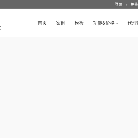
登录
●
免费
首页
案例
模板
功能&价格
代理
3