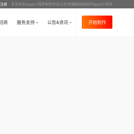
注册
专业手机App&小程序制作开发公司,免编程轻松制作App&小程序
招商
服务支持
公告&资讯
开始制作