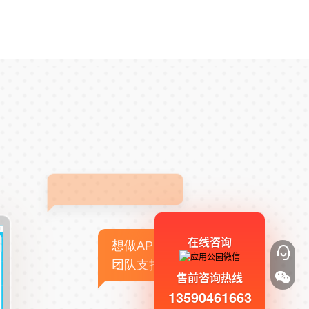
在线咨询
想做APP，但没有技术
团队支持
售前咨询热线
13590461663