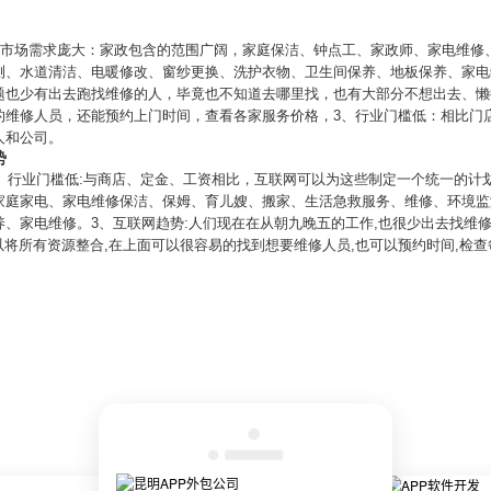
1、市场需求庞大：家政包含的范围广阔，家庭保洁、钟点工、家政师、家电维修
测、水道清洁、电暖修改、窗纱更换、洗护衣物、卫生间保养、地板保养、家电
题也少有出去跑找维修的人，毕竟也不知道去哪里找，也有大部分不想出去、懒
的维修人员，还能预约上门时间，查看各家服务价格，3、行业门槛低：相比门
人和公司。
势
1、行业门槛低:与商店、定金、工资相比，互联网可以为这些制定一个统一的计
家庭家电、家电维修保洁、保姆、育儿嫂、搬家、生活急救服务、维修、环境监
、家电维修。3、互联网趋势:人们现在在从朝九晚五的工作,也很少出去找维修
可以将所有资源整合,在上面可以很容易的找到想要维修人员,也可以预约时间,检