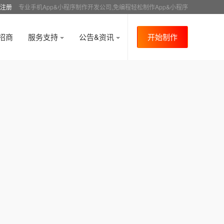
注册
专业手机App&小程序制作开发公司,免编程轻松制作App&小程序
招商
服务支持
公告&资讯
开始制作