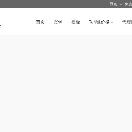
登录
●
免费
首页
案例
模板
功能&价格
代理
3