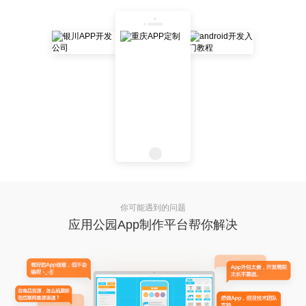
你可能遇到的问题
应用公园App制作平台帮你解决