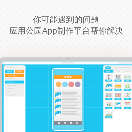
你可能遇到的问题
应用公园App制作平台帮你解决