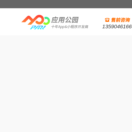
1359046166