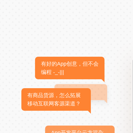
有好的App创意，但不会
编程 -_-|||
有商品货源，怎么拓展
移动互联网客源渠道？
App开发平台云龙混杂，