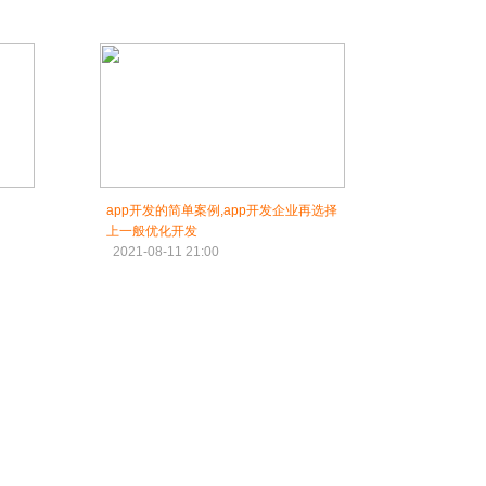
app开发的简单案例,app开发企业再选择
上一般优化开发
2021-08-11 21:00