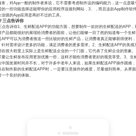
一种服务，对App一般的制作者来说，它不需要考虑制作这的编码能力，这一点是吸
的一些功能选择还能帮你的应用程序连接到网站，3、，而且这款App制作软
业级的App应用是再好不过的工具。
？三点告诉你
三点告诉你1、生鲜配送APP的功能方面，想要制作一款好的生鲜配送的APP
鲜产品都能很好的展现给消费者的面前，让他们能够一目了然的知道每一个生鲜
送APP可以为消费者推送一些比较好的生鲜产品，让消费者真正能够获得便利
针对需求设计更多的功能，满足消费者的更多需求。2、生鲜配送APP的美感
用在很大程度上实际上是生鲜配送企业的一个门面，它代表了生鲜企业的形象。
量让生鲜发布应用更加优雅一些，这样才能给消费者更好的视觉享受。3、生鲜
在中国发展时间并不长，对于许多中老年人来说，如果生鲜配送APP操作困难
以在制作新的生鲜配送APP时，一定要注意操作的难度，尽量做到简单。从界
者一个良好的体验。