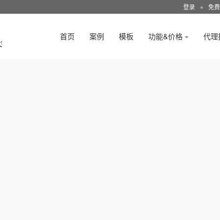
登录
●
免费
首页
案例
模板
功能&价格
代理
3