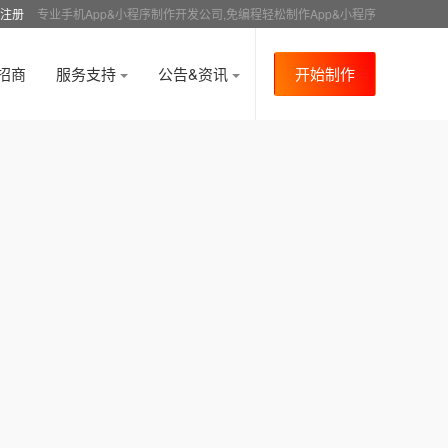
注册
专业手机App&小程序制作开发公司,免编程轻松制作App&小程序
招商
服务支持
公告&资讯
开始制作