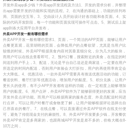
开发外卖app多少钱？外卖app开发流程及方法1、开发的需求分析，并整理
出app需要开发的功能和实现的流程。2、在沟通的基础上，功能的排列布
局、页面的交互等。3、交由设计人员开始设计好各功能和各页面。4、实
际的代码开发阶段，每一个功能和页面实现可操作可点击。5、测试后上架
app到各大应用平台并发布，
外卖APP开发一般有哪些需求
外卖APP开发一般有哪些需求1、页面，一个简洁的APP页面，能够让用户
点餐更直观，花里胡哨的页面，会降低用户的点餐欲望，尤其是当用户比
较饿的时候。外卖APP根据美食内容对其垂直细分化，分为几大的板块，
而用户可以在线去查看即可。2、预约订餐，搜索附近的美食，在指定的时
间送到用户手上，3、配送，无论是平台自己送还是商家送，一定要在用户
所选定的时间内配送，否则用户体验会大打折扣，用户的再使用率肯定会
大大降低。4、优惠活动，一款外卖APP需要具有推送优惠活动的功能，订
餐送饮料、餐厅打折等优惠活动，增加用户的黏度。5、积分兑换，让用户
更长久的使用，有不少APP开发都有这样的功能，在一定程度上能够增加
用户的黏度。6、用户点评，外卖APP软件为了能够获得更好的发展，应当
开发外卖点评功能。而用户可以根据商家的服务态度、外卖员配送时间进
行点评，可以让用户对餐厅或食物更了解，让用户能够根据评论选择出自
己所喜欢的餐厅。7、在线点餐，可以直接通过外卖APP软件在线支付便
可，避免了传统现金支付的麻烦性。8、外卖APP开发要多少钱，开发餐饮
外卖APP肯定是多商家的，也跟商城APP开发是差不多的，价格大概在8-
10万之间，