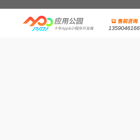
1359046166