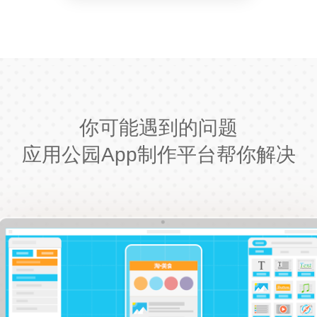
你可能遇到的问题
应用公园App制作平台帮你解决