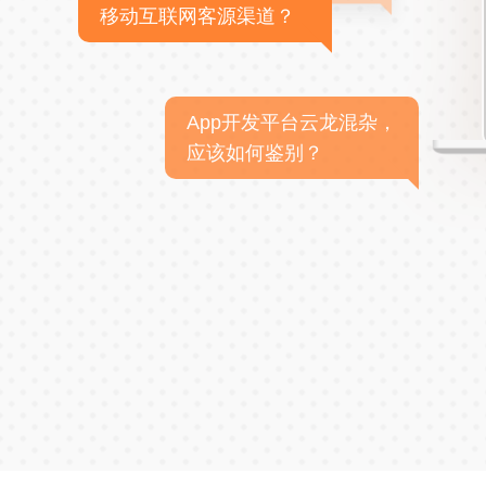
移动互联网客源渠道？
App开发平台云龙混杂，
应该如何鉴别？