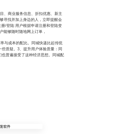
项目、商业服务信息、折扣优惠、新主
户能够寻找并加上身边的人，立即提醒会
册/登陆:用户根据申请注册和登陆变
用户能够随时随地网上订单，
效率与成本的配比。同城快递比起传统
一些质疑。3、提升用户体验质量：同
们也普遍接受了这种经济思想。同城配