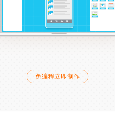
免编程立即制作