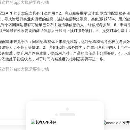
同城这样的app大概需要多少钱
城配送APP的开发应当具有什么作用？2、商业服务展示设计:出示当地配送服务
位置，寻找附近归类业务流程的信息，连接电話和短消息。类似(桐城58)4、用
见到小区圈周边很有可能早已公布主题活动信息的人，能够报考参加。6、申请注
时，用户能够在检索需要的商品信息后开展网上预订服务项目。8、提交订单付款:
同城配送未来竞争力：同城配送整体上来看是末端，这种配送模式将会极度考验
快递等人，不是人等快递。2、强化标准化服务能力：导致用户和业内人士产生
服务标准，提升用户体验质量，提高用户对于产品的信任是十分重要的。4、人
务依然处于初级状态，对于时间内精准度的控制还需要再进一步。
同城这样的app大概需要多少钱