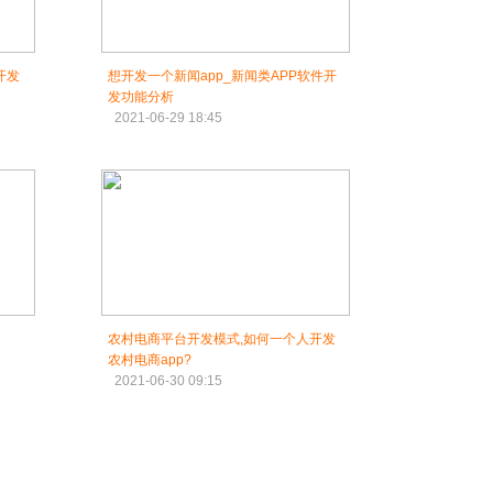
开发
想开发一个新闻app_新闻类APP软件开
发功能分析
2021-06-29 18:45
农村电商平台开发模式,如何一个人开发
农村电商app?
2021-06-30 09:15