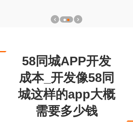
58同城APP开发
成本_开发像58同
城这样的app大概
需要多少钱