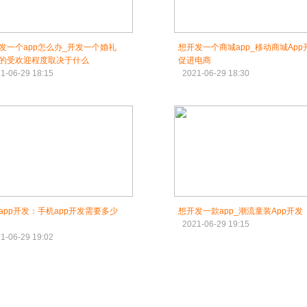
发一个app怎么办_开发一个婚礼
想开发一个商城app_移动商城App
P的受欢迎程度取决于什么
促进电商
1-06-29 18:15
2021-06-29 18:30
app开发：手机app开发需要多少
想开发一款app_潮流童装App开发
2021-06-29 19:15
1-06-29 19:02