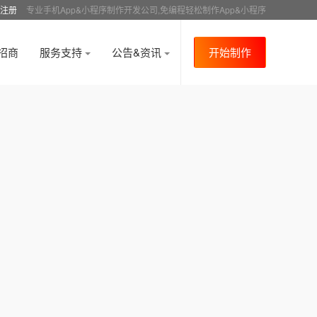
注册
专业手机App&小程序制作开发公司,免编程轻松制作App&小程序
招商
服务支持
公告&资讯
开始制作