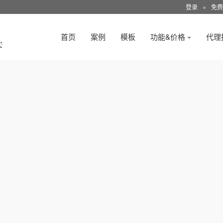
登录
●
免费
首页
案例
模板
功能&价格
代理
3