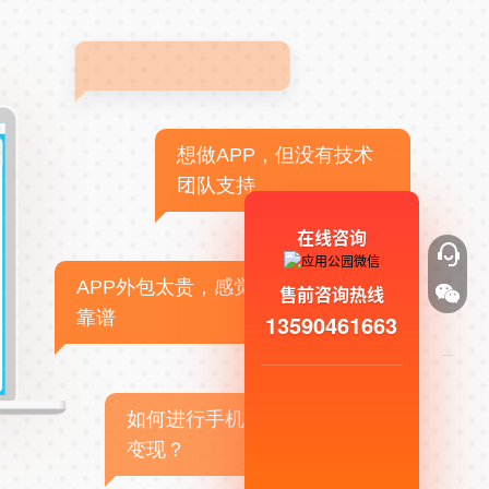
想做APP，但没有技术
团队支持
在线咨询
APP外包太贵，感觉不
售前咨询热线
靠谱
13590461663
如何进行手机APP商业
变现？