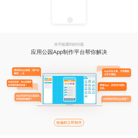
你可能遇到的问题
应用公园App制作平台帮你解决
免编程立即制作