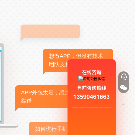
想做APP，但没有技术
团队支持
在线咨询
售前咨询热线
APP外包太贵，感觉不
13590461663
靠谱
如何进行手机APP商业