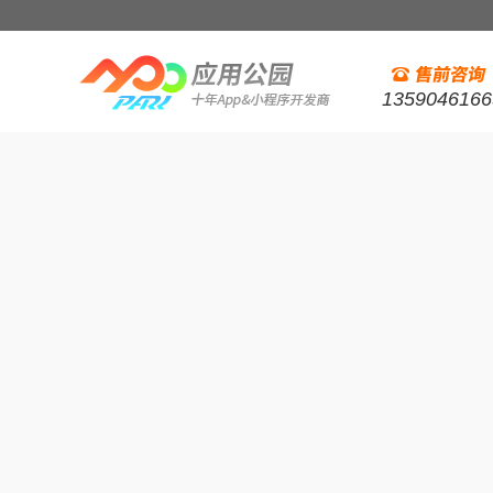
1359046166