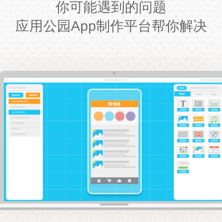
你可能遇到的问题
应用公园App制作平台帮你解决