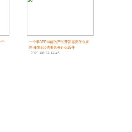
一个
一个带APP功能的产品开发需要什么条
件,开发app需要具备什么条件
2021-08-24 14:45