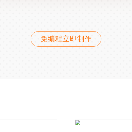
免编程立即制作