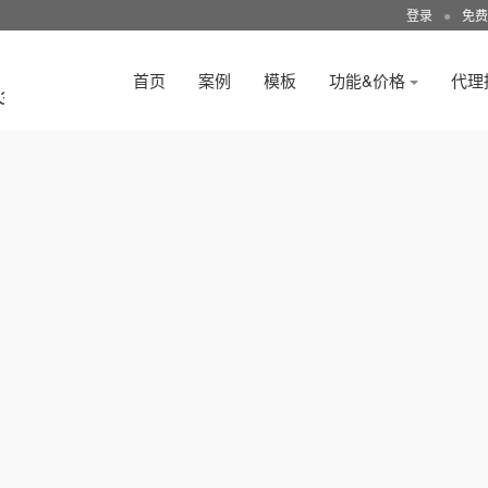
登录
●
免费
首页
案例
模板
功能&价格
代理
3