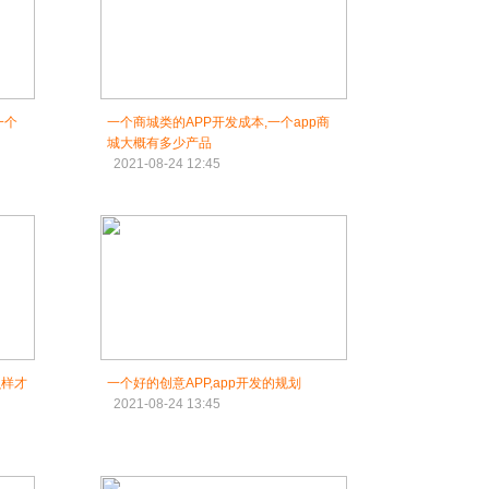
一个
一个商城类的APP开发成本,一个app商
城大概有多少产品
2021-08-24 12:45
么样才
一个好的创意APP,app开发的规划
2021-08-24 13:45