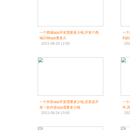
一个商城app开发需要多少钱,开发个商
一个
城分销app要多久
到的
2021-08-24 12:00
202
一个外卖app开发需要多少钱,宜君县开
一个
发一款外卖app需要多少钱
件,
2021-08-24 13:00
202