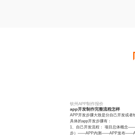
钦州APP制作报价
app开发制作完整流程怎样
APP开发步骤大致是分自己开发或者
具体的app开发步骤有：
1、自己开发流程： 项目总体概念—
步）——APP内测——APP发布——