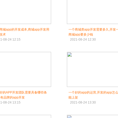
商城app的开发成本,商城app开发用
一个商城类app开发需要多久,开发
技术
商城app要多少钱
1-08-24 12:15
2021-08-24 12:30
好的APP开发团队需要具备哪些条
一个好的app的运营,开发的app怎
具有品牌的app开发
能上架
1-08-24 13:15
2021-08-24 13:30