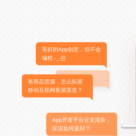
有好的App创意，但不会
编程 -_-|||
有商品货源，怎么拓展
移动互联网客源渠道？
App开发平台云龙混杂，
应该如何鉴别？