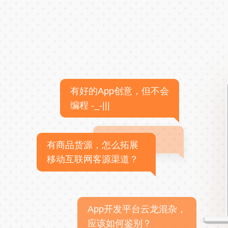
有好的App创意，但不会
编程 -_-|||
有商品货源，怎么拓展
移动互联网客源渠道？
App开发平台云龙混杂，
应该如何鉴别？