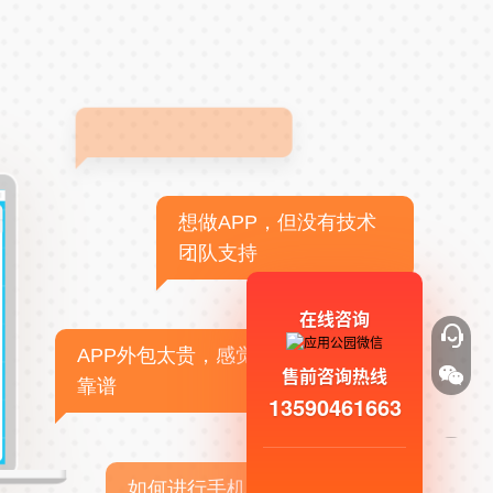
想做APP，但没有技术
团队支持
在线咨询
APP外包太贵，感觉不
售前咨询热线
靠谱
13590461663
如何进行手机APP商业