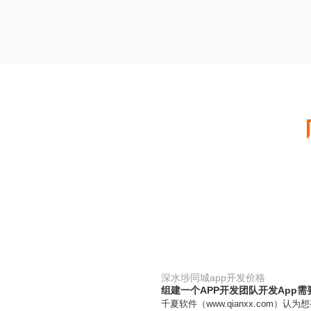
深水埗同城app开发价格
组建一个APP开发团队开发App
千夏软件（www.qianxx.com）