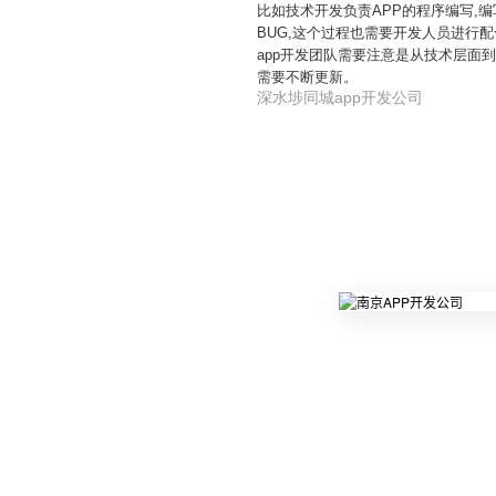
比如技术开发负责APP的程序编写,
BUG,这个过程也需要开发人员进行
app开发团队需要注意是从技术层面
需要不断更新。
深水埗同城app开发公司