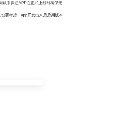
测试来保证APP在正式上线时确保无
也要考虑，app开发出来后后期版本