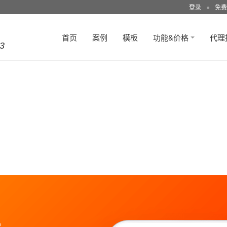
登录
●
免费
首页
案例
模板
功能&价格
代理
3