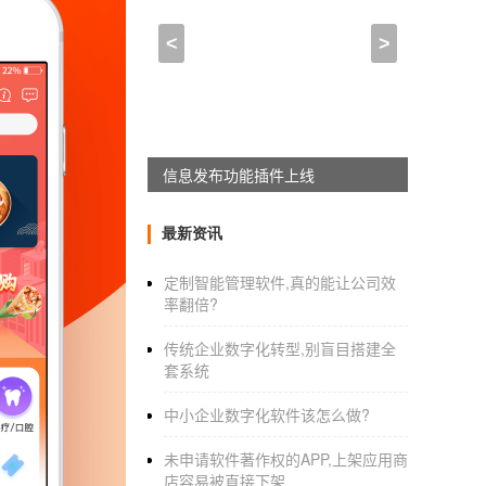
云浮app社区团购开发_
<
>
2021-04-25 19:15:00
来自于
应用公园
阿里助力
社区电商APP开发
平台闪电
回头看看，市面上的线上平台与线下平台牵
APPWORKON上线
资源的、即时送货的社区
电商APP开发
平台模
投资和并购都是转眼之间的事。这不，近阿里又
最新资讯
和COO邬强强都在阿里待了10年以上，轮岗
定制智能管理软件,真的能让公司效
看来，阿里想要投资闪电购APP也算是情理之
率翻倍?
零售业态，现在主要服务范围是在一、二线城
传统企业数字化转型,别盲目搭建全
货、高品质零食、水果生鲜等一小时送到用户
套系统
云浮app社区团购开发
中小企业数字化软件该怎么做?
外卖配送
APP软件开发
需要怎样的功
未申请软件著作权的APP,上架应用商
现在人们基本都不需要出门才能够做事情了
店容易被直接下架