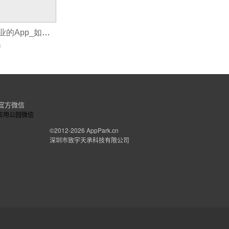
如何制作属于企业的App_如何对自己的APP产品进行推广
0
官方微信
©2012-2026
AppPark.cn
深圳市致宇天承科技有限公司