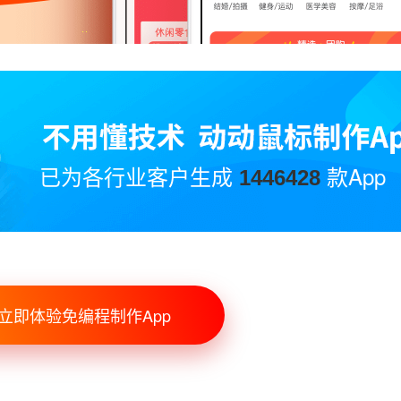
已为各行业客户生成
款App
1446428
立即体验免编程制作App