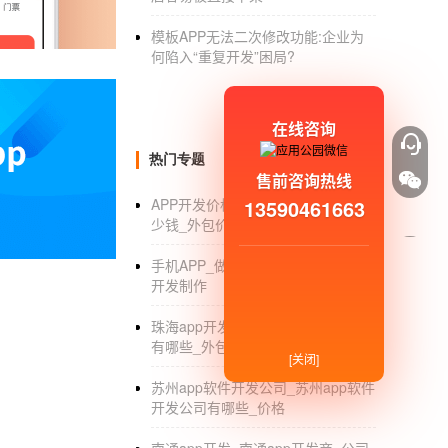
吃饭这一回事，我们基本上都不用需要花太多的
模板APP无法二次修改功能:企业为
发需要怎样的功能呢？1、主页资讯外卖配送A
何陷入“重复开发”困局?
卖配送的讯息，让我们的用户可以简单地就可以
让用户可以更便宜地享受到相对便宜的外卖价格
在线咨询
送APP软件上购买了外卖，那么用户可以直接
上可以享受到时刻查看外卖派送动态。4、外卖
热门专题
售前咨询热线
次利用的优惠券，让您下一次的购买能够更加地
13590461663
APP开发价格_开发个手机APP要多
软件的外卖社区，相信外卖社区能够帮助您在需
少钱_外包价格_报价单
的分析，不知道您看完之后对于外卖配送APP
手机APP_做一个手APP大约多少钱_
开发制作
珠海app开发公司_珠海app开发公司
有哪些_外包制作_排名
[关闭]
苏州app软件开发公司_苏州app软件
开发公司有哪些_价格