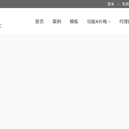
登录
●
免费
首页
案例
模板
功能&价格
代理
3