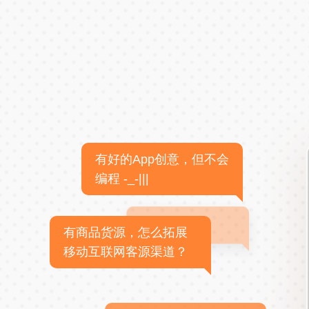
有好的App创意，但不会
编程 -_-|||
有商品货源，怎么拓展
移动互联网客源渠道？