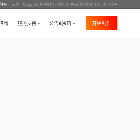
注册
专业手机App&小程序制作开发公司,免编程轻松制作App&小程序
招商
服务支持
公告&资讯
开始制作