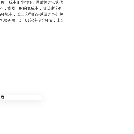
发难度与成本则小很多，且后续无法迭代
的，贪图一时的低成本，所以建议有
市场环境中，以上这些陷阱以及无良外包
服务商。3、01关注报价环节，上文