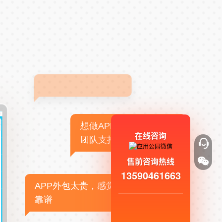
想做APP，但没有技术
在线咨询
团队支持
售前咨询热线
13590461663
APP外包太贵，感觉不
靠谱