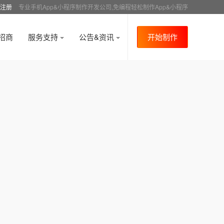
注册
专业手机App&小程序制作开发公司,免编程轻松制作App&小程序
招商
服务支持
公告&资讯
开始制作