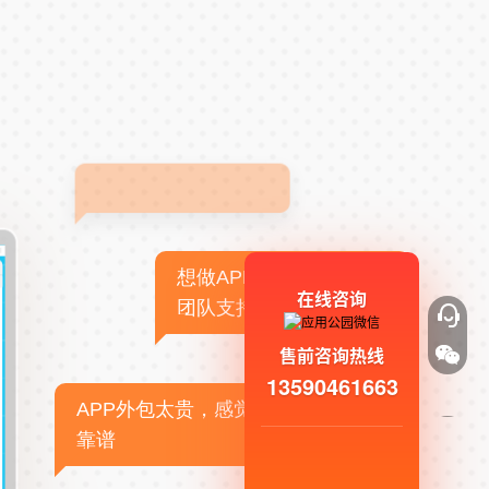
想做APP，但没有技术
在线咨询
团队支持
售前咨询热线
13590461663
APP外包太贵，感觉不
靠谱