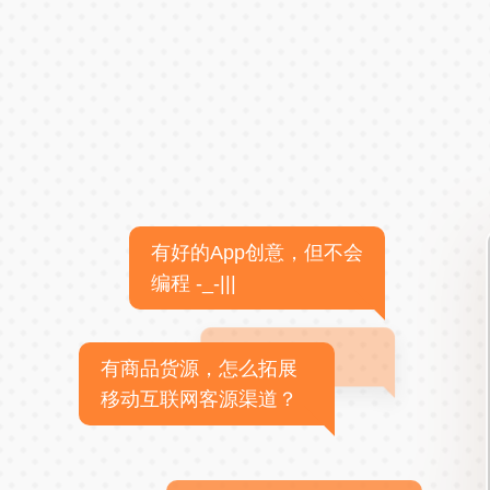
有好的App创意，但不会
编程 -_-|||
有商品货源，怎么拓展
移动互联网客源渠道？