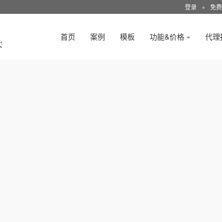
登录
●
免费
首页
案例
模板
功能&价格
代理
3